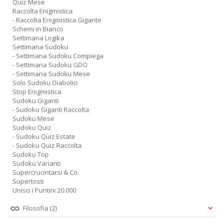
Quiz Mese
Raccolta Enigmistica
- Raccolta Enigmistica Gigante
Schemi in Bianco
Settimana Logika
Settimana Sudoku
- Settimana Sudoku Compiega
- Settimana Sudoku GDO
- Settimana Sudoku Mese
Solo Sudoku Diabolici
Stop Enigmistica
Sudoku Giganti
- Sudoku Giganti Raccolta
Sudoku Mese
Sudoku Quiz
- Sudoku Quiz Estate
- Sudoku Quiz Raccolta
Sudoku Top
Sudoku Varianti
Supercrucintarsi & Co.
Supertosti
Unisci i Puntini 20.000
Filosofia
(2)