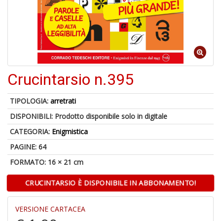
V
lo
Y
t
Crucintarsio n.395
di
P
TIPOLOGIA:
arretrati
DISPONIBILI:
Prodotto disponibile solo in digitale
CATEGORIA:
Enigmistica
PAGINE: 64
FORMATO: 16 × 21 cm
M
di
CRUCINTARSIO È DISPONIBILE IN ABBONAMENTO!
F
P
C
VERSIONE CARTACEA
n