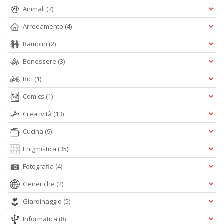
Animali
(7)
Arredamento
(4)
Bambini
(2)
A
L
Benessere
(3)
O
Bici
(1)
C
n
Comics
(1)
Creatività
(13)
Cucina
(9)
Enigmistica
(35)
Fotografia
(4)
Generiche
(2)
Giardinaggio
(5)
Informatica
(8)