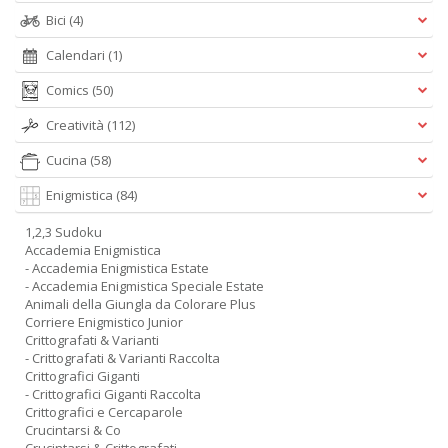
Bici
(4)
Calendari
(1)
Comics
(50)
Creatività
(112)
Cucina
(58)
Enigmistica
(84)
1,2,3 Sudoku
Accademia Enigmistica
- Accademia Enigmistica Estate
- Accademia Enigmistica Speciale Estate
Animali della Giungla da Colorare Plus
Corriere Enigmistico Junior
Crittografati & Varianti
- Crittografati & Varianti Raccolta
Crittografici Giganti
- Crittografici Giganti Raccolta
Crittografici e Cercaparole
Crucintarsi & Co