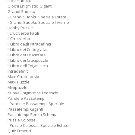
Facili Sudoku
Giochi Enigmistici Giganti
Grandi Sudoku
- Grandi Sudoku Speciale Estate
- Grandi Sudoku Speciale Inverno
Hobby Puzzle
I Cruciverba Facili
Il Cruciverba
Il Libro degli Intradefiniti
Il Libro dei Crittografati
Il Libro dei Crucintarsi
Il Libro dei Crucipuzzle
Il Libro dell Enigmistica
Intradefiniti
Maxi Crucintarsio
Maxi Puzzle
Minipuzzle
Nuova Enigmistica Tedeschi
Parole e Passatempi
- Parole e Passatempi Speciale
Passatempi Giganti
Passatempi Senza Schema
Puzzle Colossali
- Puzzle Colossali Speciale Estate
Quiz Ermetici