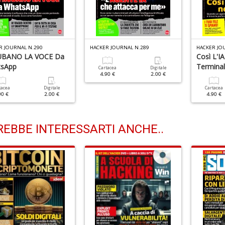
R JOURNAL N.290
HACKER JOURNAL N.289
HACKER JO
UBANO LA VOCE Da
Così L'IA
sApp
Termina
Cartacea
Digitale
4.90 €
2.00 €
tacea
Digitale
Cartacea
90 €
2.00 €
4.90 €
EBBE INTERESSARTI ANCHE..