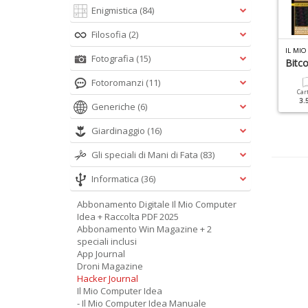
Enigmistica
(84)
Filosofia
(2)
L MIO COMPUTER IDEA WEB N.3
WIN MAGAZINE SPECIALE N.7
IL MI
Fotografia
(15)
ggetti Connessi
Office
Bitco
Fotoromanzi
(11)
Cartacea
Digitale
Cartacea
Digitale
Car
9.90 €
4.90 €
12.90 €
5.90 €
3.
Generiche
(6)
Giardinaggio
(16)
Gli speciali di Mani di Fata
(83)
Informatica
(36)
Abbonamento Digitale Il Mio Computer
Idea + Raccolta PDF 2025
Abbonamento Win Magazine + 2
speciali inclusi
App Journal
Droni Magazine
Hacker Journal
Il Mio Computer Idea
- Il Mio Computer Idea Manuale