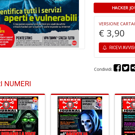
HACKER JO
VERSIONE CARTA
€ 3,90
RICEVI AVVI
Condividi:
I NUMERI