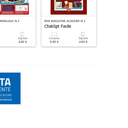
 MANUALE N.3
WIN MAGAZINE ACADEMY N.2
ChatGpt Facile
Office Manu
Digitale
Cartacea
Digitale
Cartacea
4.90 €
9.90 €
4.90 €
9.90 €