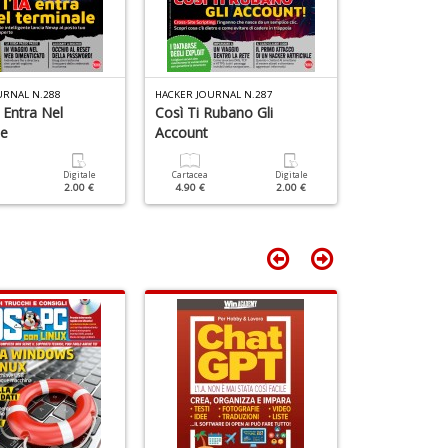
C
n
+
4
D
f
+
URNAL N.288
HACKER JOURNAL N.287
HACKER JOURNA
v
 Entra Nel
Così Ti Rubano Gli
Allarme Expl
di
le
Account
Dall'IA
g
Digitale
Cartacea
Digitale
Cartacea
2.00 €
4.90 €
2.00 €
4.90 €