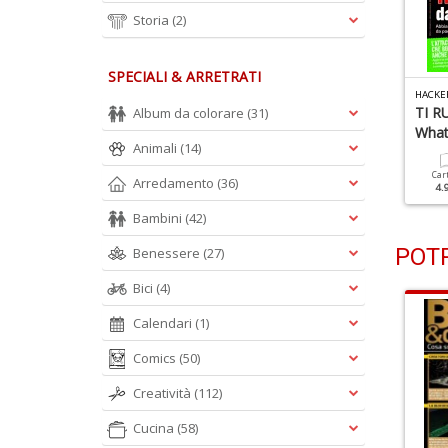
Storia
(2)
SPECIALI & ARRETRATI
ACKER JOURNAL N.277
HACKER JOURNAL N.276
HACKE
'archivio Nascosto Della
Intelligenza Artificiale
TI R
Album da colorare
(31)
ete
What
Animali
(14)
Cartacea
Digitale
3.90 €
2.00 €
Cartacea
Digitale
Car
Arredamento
(36)
3.90 €
2.00 €
4.
Bambini
(42)
POTR
Benessere
(27)
Bici
(4)
Calendari
(1)
Comics
(50)
Creatività
(112)
Cucina
(58)