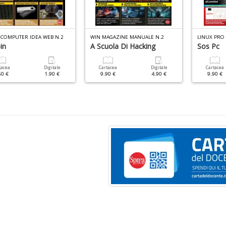
O COMPUTER IDEA WEB N.2
WIN MAGAZINE MANUALE N.2
LINUX PRO
in
A Scuola Di Hacking
Sos Pc
tacea
Digitale
Cartacea
Digitale
Cartacea
50 €
1.90 €
9.90 €
4.90 €
9.90 €