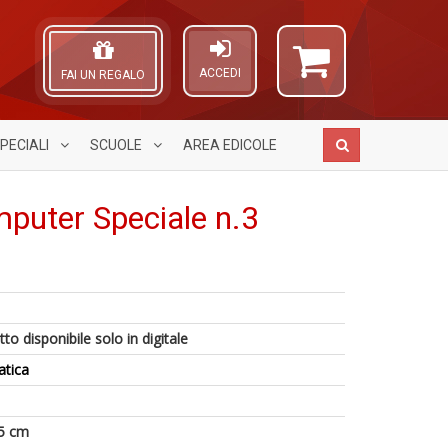
ACCEDI
FAI UN REGALO
PECIALI
SCUOLE
AREA
EDICOLE
puter Speciale n.3
1
H
A
i
K
L
Il
p
n
O
C
il
+
C
to disponibile solo in digitale
t
N
D
n
di
atica
V
P
c
I
n
5 cm
+