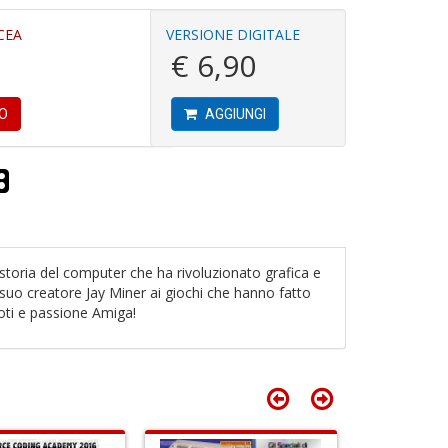
S
D
1
L
CEA
VERSIONE DIGITALE
f
n
€ 6,90
+
D
SO
AGGIUNGI
T
e
U
e
A
L
T
c
G
le
B
P
n
di
P
L
toria del computer che ha rivoluzionato grafica e
M
Il
l suo creatore Jay Miner ai giochi che hanno fatto
n
n
ddoti e passione Amiga!
+
+
D
D
B