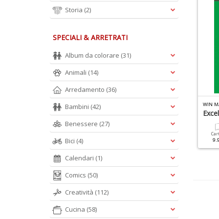
Storia
(2)
SPECIALI & ARRETRATI
Album da colorare
(31)
Animali
(14)
Arredamento
(36)
INUX PRO SPECIALE N.22
UBUNTU FACILE MANUALE N.4
WIN M
Bambini
(42)
rea La Tua App
Passa A Linux
Excel
Benessere
(27)
Cartacea
Digitale
Cartacea
Digitale
Car
Bici
(4)
9.90 €
4.90 €
9.90 €
4.90 €
9.
Calendari
(1)
Comics
(50)
Creatività
(112)
Cucina
(58)