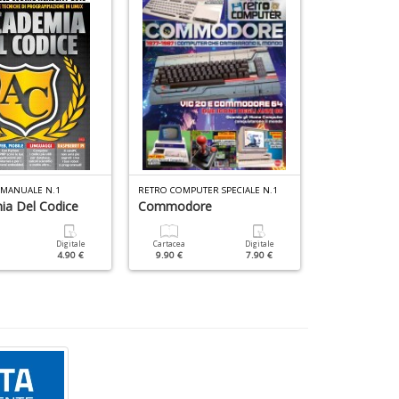
It
L
n
+
D
 MANUALE N.1
RETRO COMPUTER SPECIALE N.1
WIN MAGAZINE 
ia Del Codice
Commodore
ChatGpt Faci
Digitale
Cartacea
Digitale
Cartacea
4.90 €
9.90 €
7.90 €
9.90 €