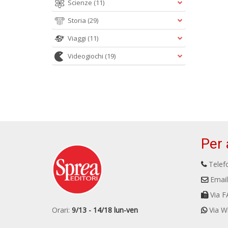
Scienze
(11)
Storia
(29)
Viaggi
(11)
Videogiochi
(19)
Per 
Telefo
Email
Via F
Orari:
9/13 - 14/18 lun-ven
Via W