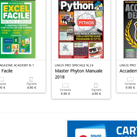
AGAZINE ACADEMY N.1
LINUX PRO SPECIALE N.24
LINUX PRO
 Facile
Master Phyton Manuale
Accadem
2018
tacea
Digitale
Cartacea
90 €
4.90 €
9.90 €
Cartacea
Digitale
9.90 €
4.90 €