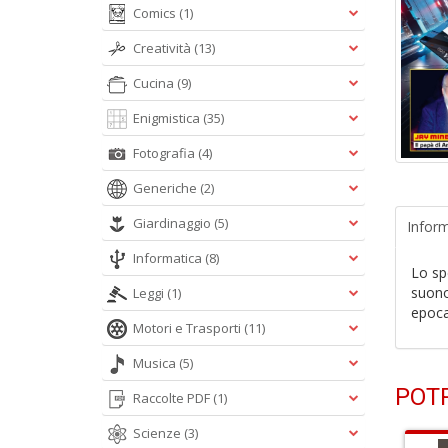
Comics
(1)
Creatività
(13)
Cucina
(9)
Enigmistica
(35)
Fotografia
(4)
Generiche
(2)
Giardinaggio
(5)
Inform
Informatica
(8)
Lo sp
suono
Leggi
(1)
epoca 
Motori e Trasporti
(11)
Musica
(5)
POTR
Raccolte PDF
(1)
Scienze
(3)