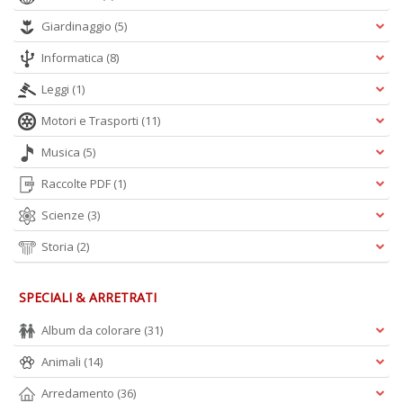
Giardinaggio
(5)
Informatica
(8)
Leggi
(1)
A
L
Motori e Trasporti
(11)
O
C
Musica
(5)
n
Raccolte PDF
(1)
Scienze
(3)
Storia
(2)
SPECIALI & ARRETRATI
Album da colorare
(31)
Animali
(14)
Arredamento
(36)