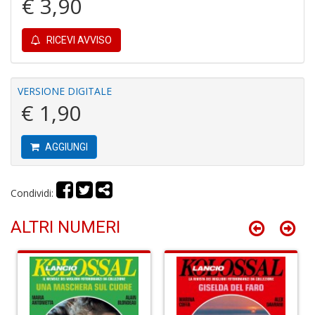
€ 3,90
C
RICEVI AVVISO
fo
e
fe
VERSIONE DIGITALE
c
€ 1,90
lo
y
V
lo
AGGIUNGI
Y
M
n
Condividi:
+
D
ALTRI NUMERI
M
v
2
M