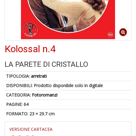
6
n
Kolossal n.4
in
di
LA PARETE DI CRISTALLO
TIPOLOGIA:
arretrati
DISPONIBILI:
Prodotto disponibile solo in digitale
4
CATEGORIA:
Fotoromanzi
n
in
PAGINE: 64
di
FORMATO: 23 × 29.7 cm
VERSIONE CARTACEA