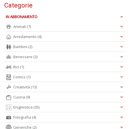
P
Categorie
F
n
IN ABBONAMENTO
+
D
Animali
(7)
Arredamento
(4)
Bambini
(2)
Benessere
(3)
R
+
Bici
(1)
ki
2
Comics
(1)
m
Pr
Creatività
(13)
P
C
Cucina
(9)
n
Enigmistica
(35)
+
D
Fotografia
(4)
Generiche
(2)