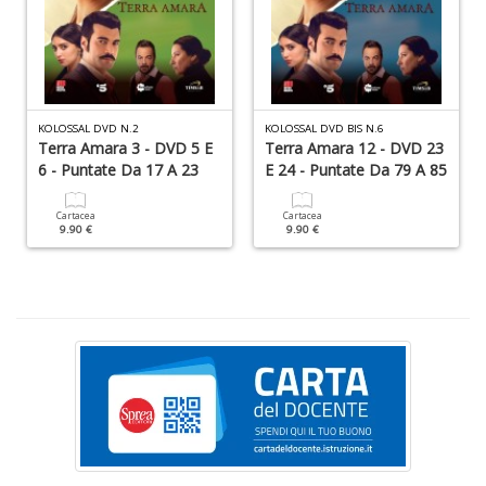
L
KOLOSSAL DVD N.2
KOLOSSAL DVD BIS N.6
d
Terra Amara 3 - DVD 5 E
Terra Amara 12 - DVD 23
t
6 - Puntate Da 17 A 23
E 24 - Puntate Da 79 A 85
I
L
C
Cartacea
Cartacea
9.90 €
9.90 €
n
+
D
E
c
c
n
s