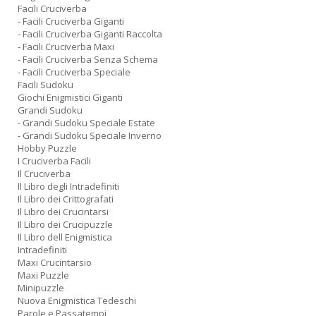
Facili Cruciverba
- Facili Cruciverba Giganti
- Facili Cruciverba Giganti Raccolta
- Facili Cruciverba Maxi
- Facili Cruciverba Senza Schema
- Facili Cruciverba Speciale
Facili Sudoku
Giochi Enigmistici Giganti
Grandi Sudoku
- Grandi Sudoku Speciale Estate
- Grandi Sudoku Speciale Inverno
Hobby Puzzle
I Cruciverba Facili
Il Cruciverba
Il Libro degli Intradefiniti
Il Libro dei Crittografati
Il Libro dei Crucintarsi
Il Libro dei Crucipuzzle
Il Libro dell Enigmistica
Intradefiniti
Maxi Crucintarsio
Maxi Puzzle
Minipuzzle
Nuova Enigmistica Tedeschi
Parole e Passatempi