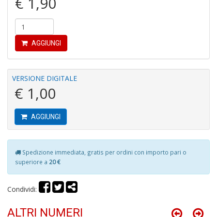
€ 1,90
Fi
I
L
AGGIUNGI
P
C
S
VERSIONE DIGITALE
n
€ 1,00
+
D
AGGIUNGI
Spedizione immediata, gratis per ordini con importo pari o
Fi
U
superiore a
20 €
L
U
Condividi:
di
G
S
ALTRI NUMERI
n