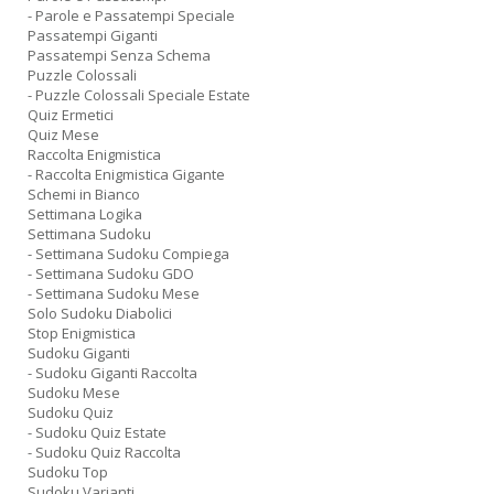
- Parole e Passatempi Speciale
Passatempi Giganti
Passatempi Senza Schema
Puzzle Colossali
- Puzzle Colossali Speciale Estate
Quiz Ermetici
Quiz Mese
Raccolta Enigmistica
- Raccolta Enigmistica Gigante
Schemi in Bianco
Settimana Logika
Settimana Sudoku
- Settimana Sudoku Compiega
- Settimana Sudoku GDO
- Settimana Sudoku Mese
Solo Sudoku Diabolici
Stop Enigmistica
Sudoku Giganti
- Sudoku Giganti Raccolta
Sudoku Mese
Sudoku Quiz
- Sudoku Quiz Estate
- Sudoku Quiz Raccolta
Sudoku Top
Sudoku Varianti