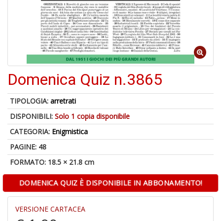
1
n
in
Domenica Quiz n.3865
di
TIPOLOGIA:
arretrati
DISPONIBILI:
Solo 1 copia disponibile
CATEGORIA:
Enigmistica
6
n
PAGINE: 48
in
FORMATO: 18.5 × 21.8 cm
di
DOMENICA QUIZ È DISPONIBILE IN ABBONAMENTO!
VERSIONE CARTACEA