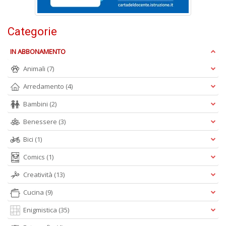
F
Categorie
W
G
IN ABBONAMENTO
n
+
Animali
(7)
D
Arredamento
(4)
Bambini
(2)
Benessere
(3)
Bici
(1)
A
Comics
(1)
L
Creatività
(13)
O
C
Cucina
(9)
n
Enigmistica
(35)