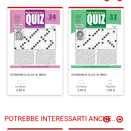
+
D
V
r
d
n
vo
U
DOMENICA QUIZ N.3894
DOMENICA QUIZ N.3893
m
in
Cartacea
Cartacea
Digitale
c
2.00 €
2.00 €
1.00 €
d
n
+
D
POTREBBE INTERESSARTI ANCHE..