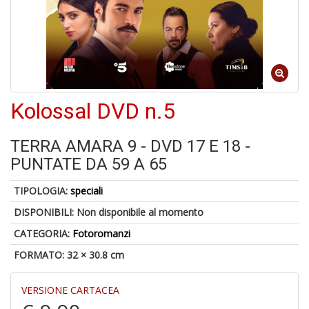
A
p
u
a
Kolossal DVD n.5
M
C
TERRA AMARA 9 - DVD 17 E 18 -
PUNTATE DA 59 A 65
TIPOLOGIA:
speciali
DISPONIBILI:
Non disponibile al momento
6
CATEGORIA:
Fotoromanzi
f
FORMATO: 32 × 30.8 cm
+
di
in
VERSIONE CARTACEA
r