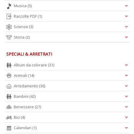
Musica
(5)
Raccolte PDF
(1)
F
Scienze
(3)
C
V
Storia
(2)
A
n
+
SPECIALI & ARRETRATI
D
Album da colorare
(31)
Animali
(14)
Arredamento
(36)
Bambini
(42)
A
Benessere
(27)
L
Bici
(4)
O
C
Calendari
(1)
n