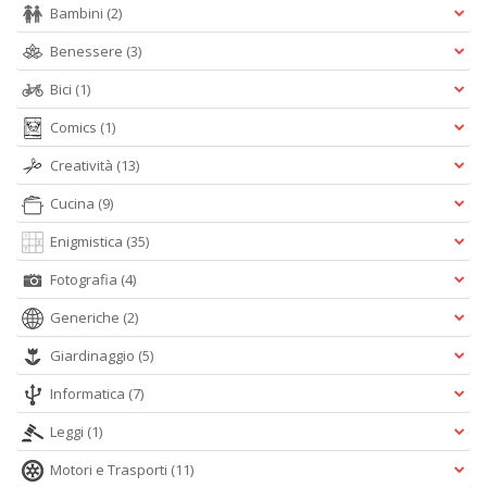
Bambini
(2)
Benessere
(3)
U
&
Bici
(1)
A
V
Comics
(1)
c
Fi
Creatività
(13)
n
Cucina
(9)
+
D
Enigmistica
(35)
Fotografia
(4)
Generiche
(2)
Cr
Giardinaggio
(5)
&
V
Informatica
(7)
n
Leggi
(1)
+
D
Motori e Trasporti
(11)