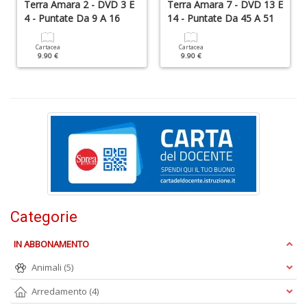
Terra Amara 2 - DVD 3 E
Terra Amara 7 - DVD 13 E
A
4 - Puntate Da 9 A 16
14 - Puntate Da 45 A 51
C
n
Cartacea
Cartacea
+
9.90 €
9.90 €
D
A
2
W
M
S
n
Categorie
+
D
IN ABBONAMENTO
Animali
(5)
Arredamento
(4)