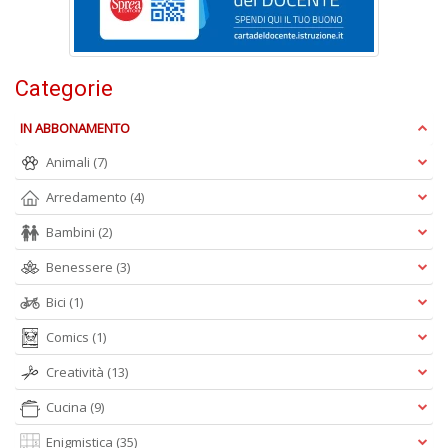
Categorie
A
IN ABBONAMENTO
L
O
Animali
(7)
C
n
Arredamento
(4)
Bambini
(2)
Benessere
(3)
Bici
(1)
Comics
(1)
Creatività
(13)
Cucina
(9)
Enigmistica
(35)