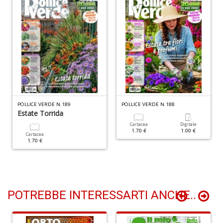
n
+
D
F
POLLICE VERDE N.189
POLLICE VERDE N.188
C
Estate Torrida
V
Cartacea
Digitale
A
1.70 €
1.00 €
Cartacea
n
1.70 €
+
D
POTREBBE INTERESSARTI ANCHE..
L
in