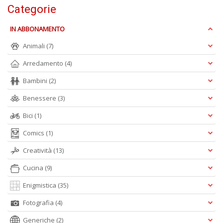
Categorie
IN ABBONAMENTO
C
E
Animali
(7)
C
Arredamento
(4)
C
n
Bambini
(2)
+
D
Benessere
(3)
Bici
(1)
Comics
(1)
Creatività
(13)
Cucina
(9)
A
Enigmistica
(35)
L
O
Fotografia
(4)
C
n
Generiche
(2)