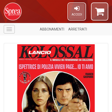
ACCEDI
ABBONAMENTI
ARRETRATI
Menù
1
f
A
di