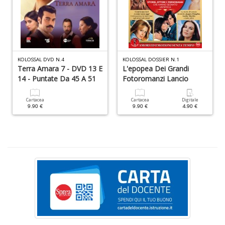
di
A
di
C
n
+
KOLOSSAL DVD N.4
KOLOSSAL DOSSIER N.1
D
Terra Amara 7 - DVD 13 E
L'epopea Dei Grandi
14 - Puntate Da 45 A 51
Fotoromanzi Lancio
Cartacea
Cartacea
Digitale
9.90 €
9.90 €
4.90 €
W
1
p
Il
M
C
I
n
+
D