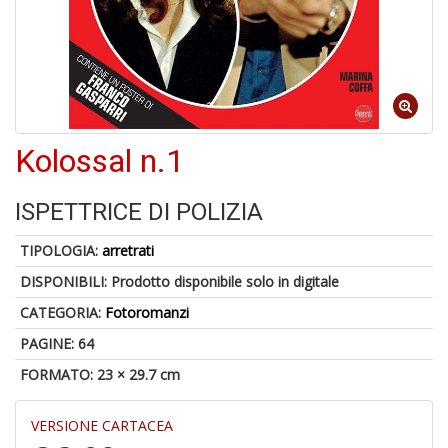
a
a
G
S
Kolossal n.1
ISPETTRICE DI POLIZIA
U
a
TIPOLOGIA:
arretrati
c
Y
DISPONIBILI:
Prodotto disponibile solo in digitale
&
CATEGORIA:
Fotoromanzi
re
PAGINE: 64
FORMATO: 23 × 29.7 cm
VERSIONE CARTACEA