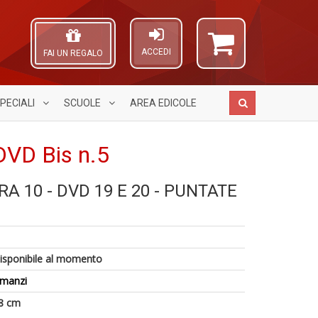
ACCEDI
FAI UN REGALO
PECIALI
SCUOLE
AREA
EDICOLE
DVD Bis n.5
A 10 - DVD 19 E 20 - PUNTATE
M
Il
A
1
H
M
L
n
K
C
O
in
2
I
C
di
S
n
n
isponibile al momento
n
+
+
D
manzi
D
8 cm