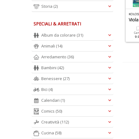
Storia
(2)
OLOSSAL DVD BIS N.2
KOLOSSAL DOSSIER N.2
KOLOSS
erra Amara 4 - DVD 7 E
Terra Amara
Viol
SPECIALI & ARRETRATI
 - Puntate Da 24 A 30
Cartacea
Digitale
Car
Album da colorare
(31)
9.90 €
4.90 €
9.
Cartacea
9.90 €
Animali
(14)
Arredamento
(36)
Bambini
(42)
Benessere
(27)
Bici
(4)
Calendari
(1)
Comics
(50)
Creatività
(112)
Cucina
(58)