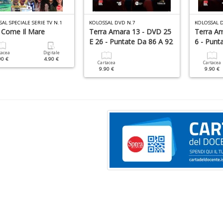
AL SPECIALE SERIE TV N.1
KOLOSSAL DVD N.7
KOLOSSAL 
a Come Il Mare
Terra Amara 13 - DVD 25
Terra Am
E 26 - Puntate Da 86 A 92
6 - Punt
tacea
Digitale
90 €
4.90 €
Cartacea
Cartacea
9.90 €
9.90 €