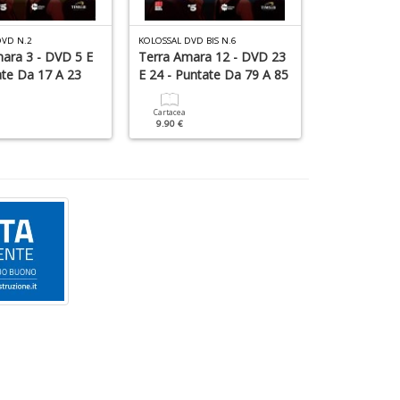
+
D
DVD N.2
KOLOSSAL DVD BIS N.6
KOLOSSAL DVD B
ara 3 - DVD 5 E
Terra Amara 12 - DVD 23
Terra Amara
ate Da 17 A 23
E 24 - Puntate Da 79 A 85
E 28 - Punta
Cartacea
Cartacea
9.90 €
9.90 €