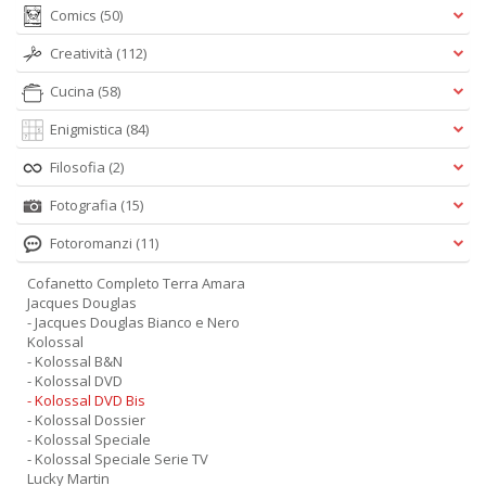
Comics
(50)
Creatività
(112)
Cucina
(58)
A
Enigmistica
(84)
L
O
Filosofia
(2)
C
n
Fotografia
(15)
Fotoromanzi
(11)
Cofanetto Completo Terra Amara
Jacques Douglas
- Jacques Douglas Bianco e Nero
Kolossal
- Kolossal B&N
- Kolossal DVD
- Kolossal DVD Bis
- Kolossal Dossier
- Kolossal Speciale
- Kolossal Speciale Serie TV
Lucky Martin