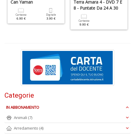
Can Yaman
Terra Amara 4 - DVD 7 E
di
8 - Puntate Da 24 A 30
F
tu
Cartacea
Digitale
6.90 €
3.90 €
i
Cartacea
9.90 €
p
n
+
D
In
C
C
C
Categorie
S
n
IN ABBONAMENTO
+
D
Animali
(7)
Arredamento
(4)