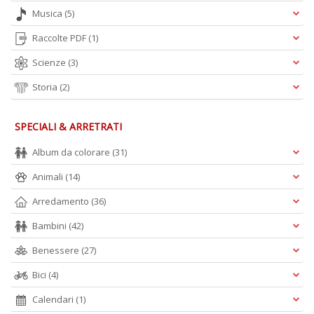
P
Musica
(5)
F
n
Raccolte PDF
(1)
+
Scienze
(3)
D
Storia
(2)
SPECIALI & ARRETRATI
R
Album da colorare
(31)
+
ki
Animali
(14)
2
m
Arredamento
(36)
Pr
P
Bambini
(42)
C
n
Benessere
(27)
+
D
Bici
(4)
Calendari
(1)