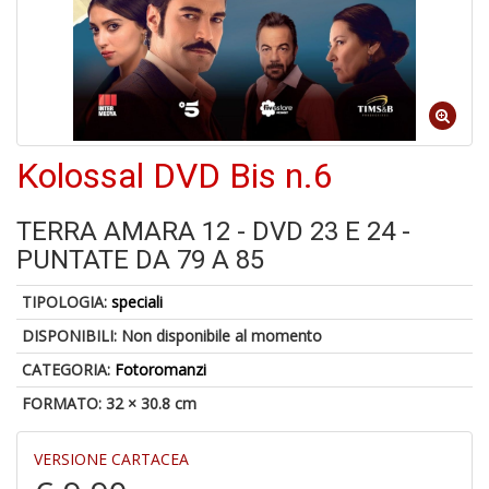
6
n
Kolossal DVD Bis n.6
in
di
TERRA AMARA 12 - DVD 23 E 24 -
PUNTATE DA 79 A 85
TIPOLOGIA:
speciali
4
DISPONIBILI:
Non disponibile al momento
n
in
CATEGORIA:
Fotoromanzi
di
FORMATO: 32 × 30.8 cm
VERSIONE CARTACEA