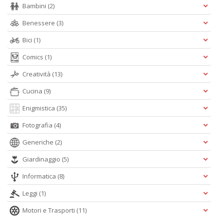
Bambini
(2)
Benessere
(3)
Bici
(1)
L
Comics
(1)
d
t
Creatività
(13)
I
L
Cucina
(9)
C
n
Enigmistica
(35)
+
D
Fotografia
(4)
Generiche
(2)
Giardinaggio
(5)
Informatica
(8)
E
c
Leggi
(1)
c
n
Motori e Trasporti
(11)
s