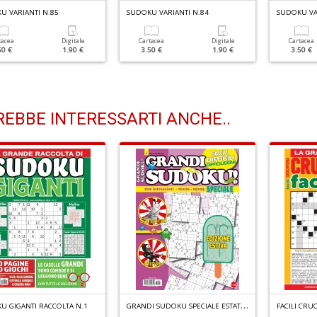
U VARIANTI N.85
SUDOKU VARIANTI N.84
SUDOKU VA
tacea
Digitale
Cartacea
Digitale
Cartacea
50 €
1.90 €
3.50 €
1.90 €
3.50 €
EBBE INTERESSARTI ANCHE..
G
RANDI SUDOKU SPECIALE ESTATE N.6
U GIGANTI RACCOLTA N.1