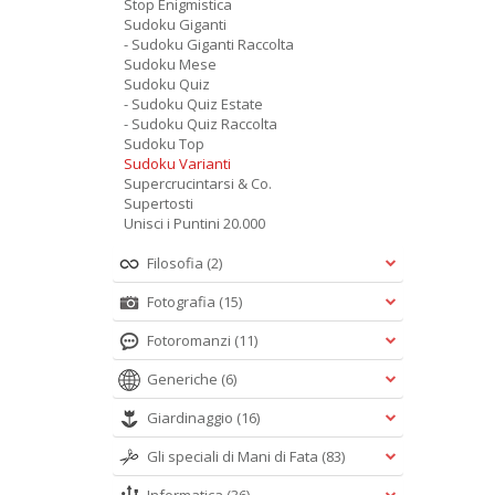
Stop Enigmistica
Sudoku Giganti
- Sudoku Giganti Raccolta
Sudoku Mese
Sudoku Quiz
- Sudoku Quiz Estate
- Sudoku Quiz Raccolta
Sudoku Top
Sudoku Varianti
Supercrucintarsi & Co.
Supertosti
Unisci i Puntini 20.000
Filosofia
(2)
Fotografia
(15)
Fotoromanzi
(11)
Generiche
(6)
Giardinaggio
(16)
Gli speciali di Mani di Fata
(83)