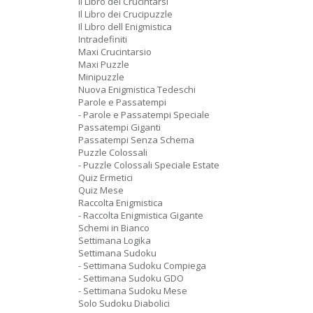
Il Libro dei Crucintarsi
Il Libro dei Crucipuzzle
Il Libro dell Enigmistica
Intradefiniti
Maxi Crucintarsio
Maxi Puzzle
Minipuzzle
Nuova Enigmistica Tedeschi
Parole e Passatempi
- Parole e Passatempi Speciale
Passatempi Giganti
Passatempi Senza Schema
Puzzle Colossali
- Puzzle Colossali Speciale Estate
Quiz Ermetici
Quiz Mese
Raccolta Enigmistica
- Raccolta Enigmistica Gigante
Schemi in Bianco
Settimana Logika
Settimana Sudoku
- Settimana Sudoku Compiega
- Settimana Sudoku GDO
- Settimana Sudoku Mese
Solo Sudoku Diabolici