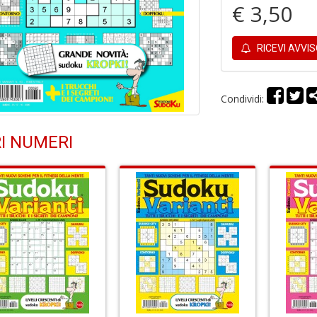
€ 3,50
RICEVI AVVI
Condividi:
I NUMERI