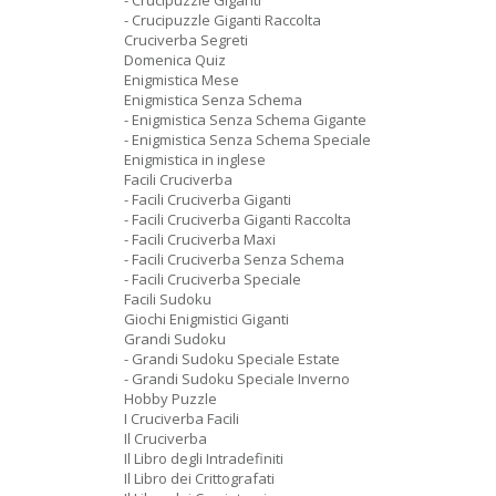
- Crucipuzzle Giganti
- Crucipuzzle Giganti Raccolta
Cruciverba Segreti
Domenica Quiz
Enigmistica Mese
Enigmistica Senza Schema
- Enigmistica Senza Schema Gigante
- Enigmistica Senza Schema Speciale
Enigmistica in inglese
Facili Cruciverba
- Facili Cruciverba Giganti
- Facili Cruciverba Giganti Raccolta
- Facili Cruciverba Maxi
- Facili Cruciverba Senza Schema
- Facili Cruciverba Speciale
Facili Sudoku
Giochi Enigmistici Giganti
Grandi Sudoku
- Grandi Sudoku Speciale Estate
- Grandi Sudoku Speciale Inverno
Hobby Puzzle
I Cruciverba Facili
Il Cruciverba
Il Libro degli Intradefiniti
Il Libro dei Crittografati