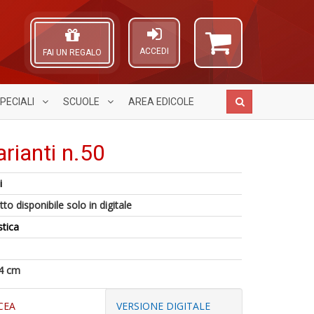
ACCEDI
FAI UN REGALO
PECIALI
SCUOLE
AREA
EDICOLE
rianti n.50
i
M
A
S
to disponibile solo in digitale
c
L
2
A
M
O
M
stica
P
Di
C
C
T
C
n
n
A
M
+
4 cm
n
D
+
D
CEA
VERSIONE DIGITALE