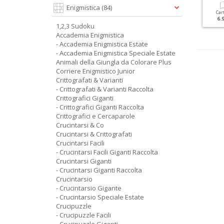
Enigmistica
(84)
Cartacea
Digitale
Cartacea
Digitale
Car
3.50 €
1.90 €
3.50 €
1.50 €
6.
1,2,3 Sudoku
Accademia Enigmistica
- Accademia Enigmistica Estate
- Accademia Enigmistica Speciale Estate
Animali della Giungla da Colorare Plus
Corriere Enigmistico Junior
Crittografati & Varianti
- Crittografati & Varianti Raccolta
Crittografici Giganti
- Crittografici Giganti Raccolta
Crittografici e Cercaparole
Crucintarsi & Co
Crucintarsi & Crittografati
Crucintarsi Facili
- Crucintarsi Facili Giganti Raccolta
Crucintarsi Giganti
- Crucintarsi Giganti Raccolta
Crucintarsio
- Crucintarsio Gigante
- Crucintarsio Speciale Estate
Crucipuzzle
- Crucipuzzle Facili