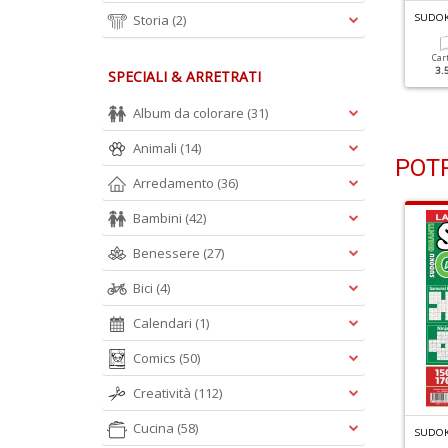
UDOKU VARIANTI N.72
Storia
(2)
SUDOKU VARIANTI N.71
SUDOK
Cartacea
Digitale
Cartacea
Digitale
Car
3.50 €
1.90 €
3.50 €
1.90 €
3.
SPECIALI & ARRETRATI
Album da colorare
(31)
Animali
(14)
POTR
Arredamento
(36)
Bambini
(42)
Benessere
(27)
Bici
(4)
Calendari
(1)
Comics
(50)
Creatività
(112)
Cucina
(58)
G
RANDI SUDOKU SPECIALE ESTATE N.1
G
RANDI SUDOKU SPECIALE INVERNO N.6
SUDOK