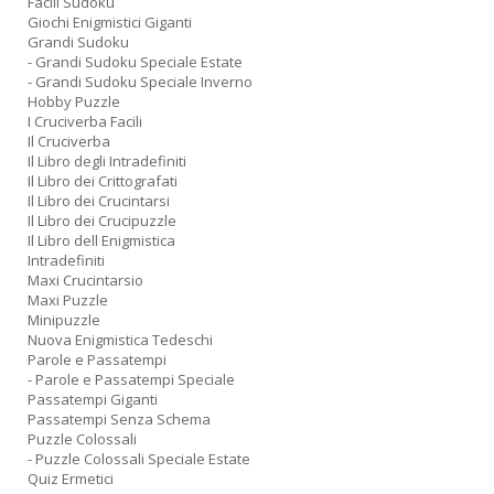
Facili Sudoku
Giochi Enigmistici Giganti
Grandi Sudoku
- Grandi Sudoku Speciale Estate
- Grandi Sudoku Speciale Inverno
Hobby Puzzle
I Cruciverba Facili
Il Cruciverba
Il Libro degli Intradefiniti
Il Libro dei Crittografati
Il Libro dei Crucintarsi
Il Libro dei Crucipuzzle
Il Libro dell Enigmistica
Intradefiniti
Maxi Crucintarsio
Maxi Puzzle
Minipuzzle
Nuova Enigmistica Tedeschi
Parole e Passatempi
- Parole e Passatempi Speciale
Passatempi Giganti
Passatempi Senza Schema
Puzzle Colossali
- Puzzle Colossali Speciale Estate
Quiz Ermetici