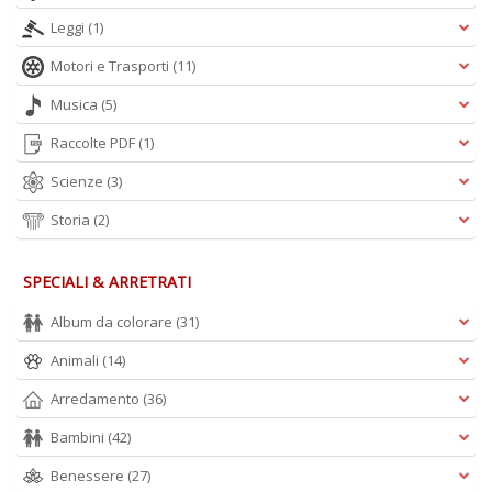
A
Leggi
(1)
L
Motori e Trasporti
(11)
O
C
Musica
(5)
n
Raccolte PDF
(1)
Scienze
(3)
Storia
(2)
SPECIALI & ARRETRATI
Album da colorare
(31)
Animali
(14)
Arredamento
(36)
Bambini
(42)
Benessere
(27)