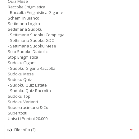
Quiz Mese
Raccolta Enigmistica
- Raccolta Enigmistica Gigante
Schemi in Bianco
Settimana Logika
Settimana Sudoku
- Settimana Sudoku Compiega
- Settimana Sudoku GDO
- Settimana Sudoku Mese
Solo Sudoku Diabolici
Stop Enigmistica
Sudoku Giganti
- Sudoku Giganti Raccolta
Sudoku Mese
Sudoku Quiz
- Sudoku Quiz Estate
- Sudoku Quiz Raccolta
Sudoku Top
Sudoku Varianti
Supercrucintarsi & Co.
Supertosti
Unisci i Puntini 20.000
Filosofia
(2)