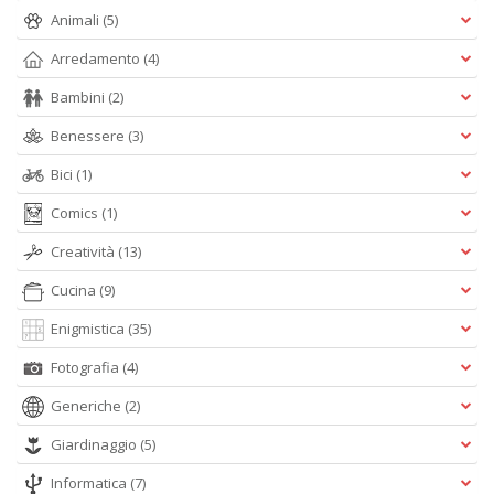
Animali
(5)
S
G
Arredamento
(4)
n
+
Bambini
(2)
D
Benessere
(3)
Bici
(1)
Comics
(1)
I
C
Creatività
(13)
Fa
Cucina
(9)
n
+
Enigmistica
(35)
D
Fotografia
(4)
Generiche
(2)
Giardinaggio
(5)
Informatica
(7)