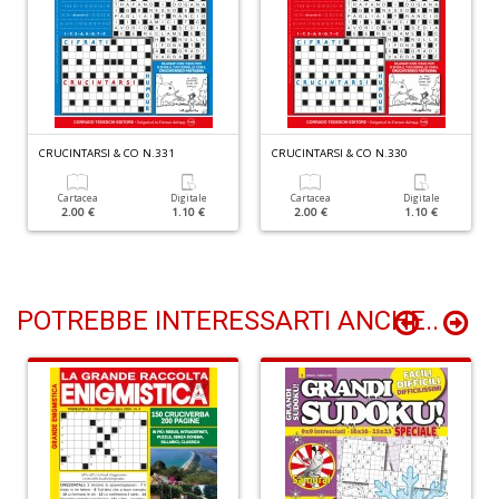
n
+
D
CRUCINTARSI & CO N.331
CRUCINTARSI & CO N.330
D
Cartacea
Digitale
Cartacea
Digitale
t
2.00 €
1.10 €
2.00 €
1.10 €
al
c
D
b
e
POTREBBE INTERESSARTI ANCHE..
s
S
n
+
D