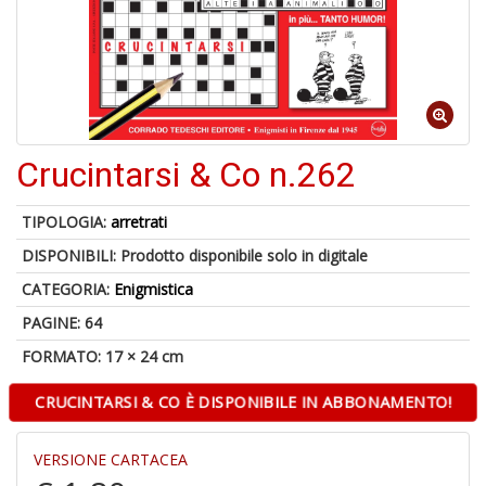
U
a
c
Fa
C
Crucintarsi & Co n.262
M
TIPOLOGIA:
arretrati
DISPONIBILI:
Prodotto disponibile solo in digitale
CATEGORIA:
Enigmistica
PAGINE: 64
A
a
FORMATO: 17 × 24 cm
R
E
CRUCINTARSI & CO È DISPONIBILE IN ABBONAMENTO!
VERSIONE CARTACEA