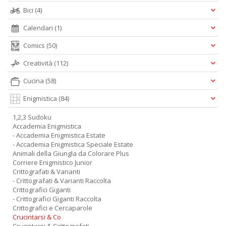
Bici
(4)
Calendari
(1)
Comics
(50)
Creatività
(112)
Cucina
(58)
Enigmistica
(84)
1,2,3 Sudoku
Accademia Enigmistica
- Accademia Enigmistica Estate
- Accademia Enigmistica Speciale Estate
Animali della Giungla da Colorare Plus
Corriere Enigmistico Junior
Crittografati & Varianti
- Crittografati & Varianti Raccolta
Crittografici Giganti
- Crittografici Giganti Raccolta
Crittografici e Cercaparole
Crucintarsi & Co