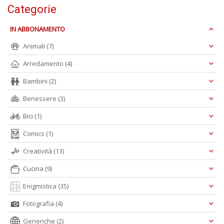
Categorie
V
n
+
IN ABBONAMENTO
D
Animali
(7)
Arredamento
(4)
Bambini
(2)
Benessere
(3)
Bici
(1)
A
L
Comics
(1)
O
C
Creatività
(13)
n
Cucina
(9)
Enigmistica
(35)
Fotografia
(4)
Generiche
(2)