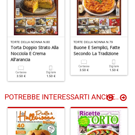
R
c
lo
z
R
TORTE DELLA NONNA N.80
TORTE DELLA NONNA N.79
T
Torta Doppio Strato Alla
Buone E Semplici, Fatte
S
Nocciola E Crema
Secondo La Tradizione
n
All'arancia
+
Cartacea
Digitale
D
3.50 €
1.50 €
Cartacea
Digitale
3.50 €
1.50 €
POTREBBE INTERESSARTI ANCHE..
D
Q
n
+