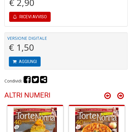
€ 2,90
P
M
B
RICEVI AVVISO
M
n
+
D
VERSIONE DIGITALE
€ 1,50
AGGIUNGI
P
a
Condividi:
L
L
P
ALTRI NUMERI
S
n
+
D