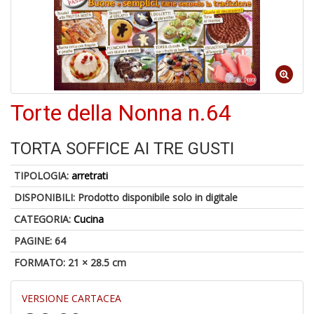
A
a
a
Q
E
Torte della Nonna n.64
TORTA SOFFICE AI TRE GUSTI
4
TIPOLOGIA:
arretrati
n
in
DISPONIBILI:
Prodotto disponibile solo in digitale
di
CATEGORIA:
Cucina
PAGINE: 64
FORMATO: 21 × 28.5 cm
VERSIONE CARTACEA