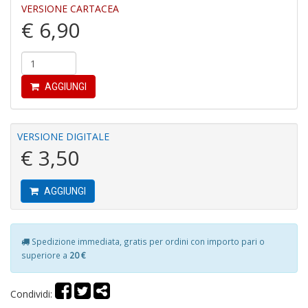
VERSIONE CARTACEA
u
€ 6,90
M
n
+
D
AGGIUNGI
R
M
VERSIONE DIGITALE
di
€ 3,50
F
tu
i
AGGIUNGI
p
n
+
D
Spedizione immediata, gratis per ordini con importo pari o
superiore a
20 €
Condividi: