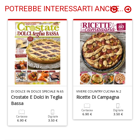
A
POTREBBE INTERESSARTI ANCHE..
T
U
S
n
+
D
E
DI DOLCE IN DOLCE SPECIALE N.65
VIVERE COUNTRY CUCINA N.2
c
Crostate E Dolci In Teglia
Ricette Di Campagna
Tu
Bassa
p
Cartacea
Digitale
C
6.90 €
3.50 €
Cartacea
Digitale
S
6.90 €
3.50 €
T
n
+