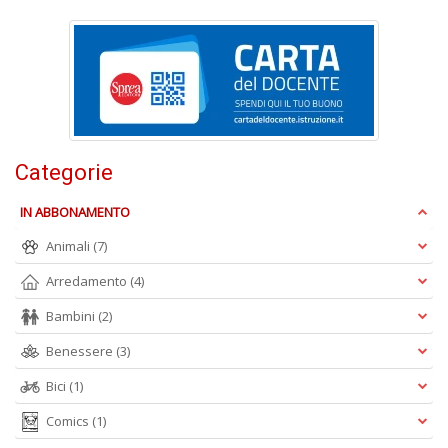
D
O
a
d
Categorie
B
S
IN ABBONAMENTO
Tu
p
Animali
(7)
C
S
Arredamento
(4)
T
n
Bambini
(2)
+
D
Benessere
(3)
Bici
(1)
Comics
(1)