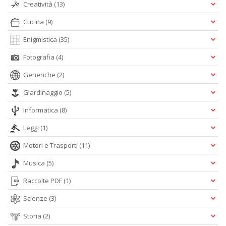
Creatività
(13)
A
e
Cucina
(9)
Y
V
Enigmistica
(35)
lo
Y
Fotografia
(4)
n
+
Generiche
(2)
D
Giardinaggio
(5)
Informatica
(8)
Leggi
(1)
Motori e Trasporti
(11)
Musica
(5)
A
L
Raccolte PDF
(1)
O
C
Scienze
(3)
n
Storia
(2)