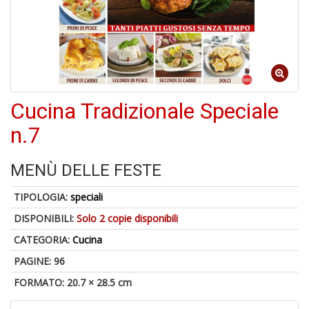
C
J
Cucina Tradizionale Speciale
4
n.7
n
in
di
MENÙ DELLE FESTE
TIPOLOGIA:
speciali
DISPONIBILI:
Solo 2 copie disponibili
CATEGORIA:
Cucina
PAGINE: 96
S
fi
FORMATO: 20.7 × 28.5 cm
M
al