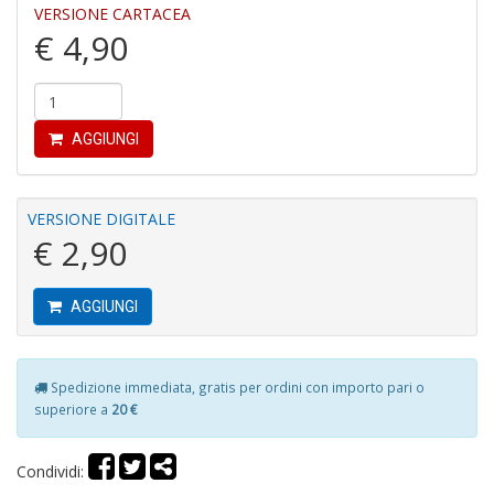
VERSIONE CARTACEA
P
€ 4,90
M
P
n
+
D
AGGIUNGI
VERSIONE DIGITALE
€ 2,90
L
G
C
d
AGGIUNGI
S
C
la
S
Spedizione immediata, gratis per ordini con importo pari o
S
superiore a
20 €
n
+
Condividi:
D