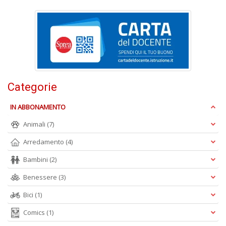
L
Il
n
+
D
Categorie
S
L
IN ABBONAMENTO
n
Animali
(7)
+
D
Arredamento
(4)
Bambini
(2)
Benessere
(3)
C
Bici
(1)
G
n
Comics
(1)
+