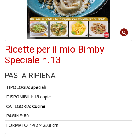
Il
m
c
+
di
Ricette per il mio Bimby
in
o
Speciale n.13
PASTA RIPIENA
1
f
TIPOLOGIA:
speciali
DISPONIBILI:
18 copie
CATEGORIA:
Cucina
PAGINE: 80
FORMATO: 14.2 × 20.8 cm
K-