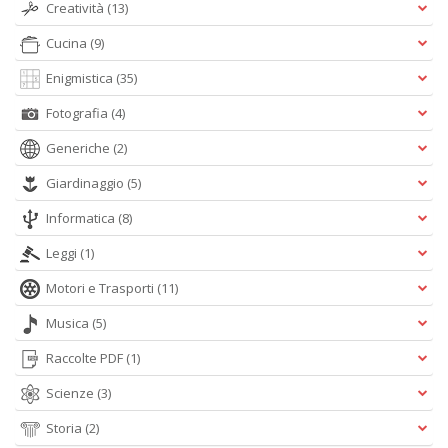
D
Creatività
(13)
Cucina
(9)
Enigmistica
(35)
Fotografia
(4)
Generiche
(2)
A
Giardinaggio
(5)
L
O
Informatica
(8)
C
n
Leggi
(1)
Motori e Trasporti
(11)
Musica
(5)
Raccolte PDF
(1)
Scienze
(3)
Storia
(2)