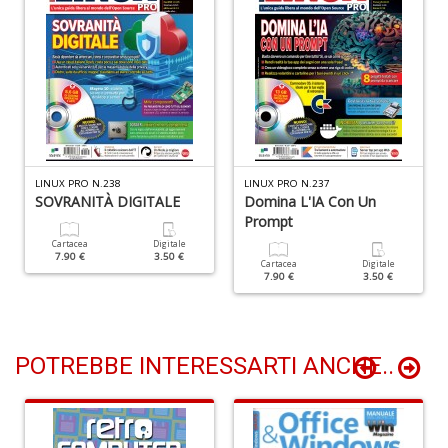
D
I
ar
W
M
LINUX PRO N.238
LINUX PRO N.237
M
SOVRANITÀ DIGITALE
Domina L'IA Con Un
n
Prompt
+
Cartacea
Digitale
D
7.90 €
3.50 €
Cartacea
Digitale
7.90 €
3.50 €
POTREBBE INTERESSARTI ANCHE..
C
fa
L
Il
D