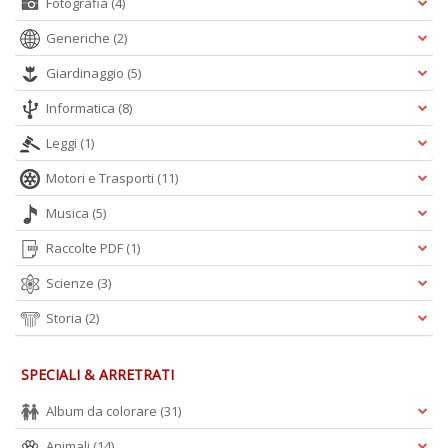
Fotografia
(4)
n
Generiche
(2)
Giardinaggio
(5)
Informatica
(8)
Leggi
(1)
Motori e Trasporti
(11)
Musica
(5)
Raccolte PDF
(1)
Scienze
(3)
Storia
(2)
SPECIALI & ARRETRATI
Album da colorare
(31)
Animali
(14)