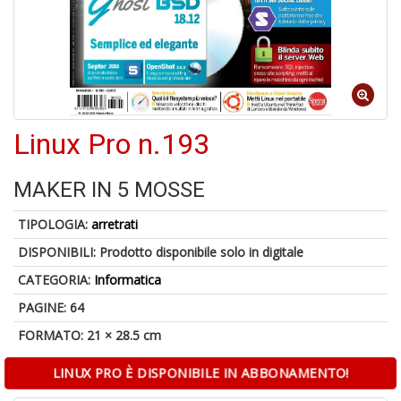
d
V
Linux Pro n.193
6
MAKER IN 5 MOSSE
f
+
TIPOLOGIA:
arretrati
di
in
DISPONIBILI:
Prodotto disponibile solo in digitale
r
CATEGORIA:
Informatica
PAGINE: 64
FORMATO: 21 × 28.5 cm
LINUX PRO È DISPONIBILE IN ABBONAMENTO!