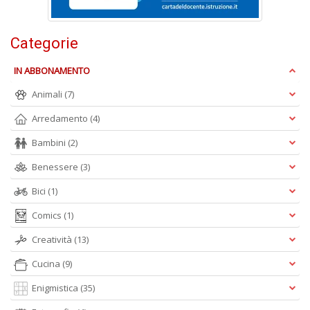
+
D
Categorie
IN ABBONAMENTO
Fa
Animali
(7)
S
n
Arredamento
(4)
+
Bambini
(2)
D
Benessere
(3)
Bici
(1)
Comics
(1)
Creatività
(13)
A
Cucina
(9)
L
O
Enigmistica
(35)
C