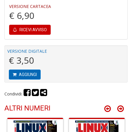
VERSIONE CARTACEA
4
€ 6,90
n
c
c
RICEVI AVVISO
di
in
o
VERSIONE DIGITALE
€ 3,50
AGGIUNGI
Fr
Condividi:
D
D
in
ALTRI NUMERI
D
S
n
+