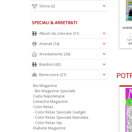
Storia
(2)
SPECIALI & ARRETRATI
IVERE LO YOGA N.117
VIVERE LO YOGA N.116
VIVERE
rasforma Gli Ostacoli In
Cuore Calmo, Vita Felice
Album da colorare
(31)
pportunità
Car
Animali
(14)
4.
Cartacea
Digitale
4.90 €
2.90 €
Cartacea
Digitale
Arredamento
(36)
4.90 €
2.90 €
Bambini
(42)
POTR
Benessere
(27)
Bio Magazine
- Bio Magazine Speciale
Carte Napoletane
Celiachia Magazine
Color Relax
- Color Relax Speciale Gadget
- Color Relax Speciale Mandala
- Color Relax Vip
Diabete Magazine