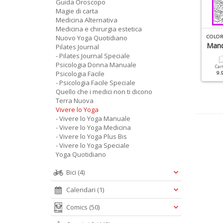
Guida Oroscopo
Magie di carta
Medicina Alternativa
Medicina e chirurgia estetica
IVERE LO YOGA SPECIALE N.5
Nuovo Yoga Quotidiano
VIVERE LO YOGA MANUALE N.2
irtù Yoga
Calmi, Forti E Felici Con
Mand
Pilates Journal
Lo Yoga
- Pilates Journal Speciale
Psicologia Donna Manuale
Cartacea
Digitale
Car
Psicologia Facile
9.90 €
4.90 €
9.
Cartacea
Digitale
- Psicologia Facile Speciale
9.90 €
4.90 €
Quello che i medici non ti dicono
Terra Nuova
Vivere lo Yoga
- Vivere lo Yoga Manuale
- Vivere lo Yoga Medicina
- Vivere lo Yoga Plus Bis
- Vivere lo Yoga Speciale
Yoga Quotidiano
Bici
(4)
Calendari
(1)
Comics
(50)