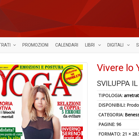
TRATI
PROMOZIONI
CALENDARI
LIBRI
DIGITALI
S
Vivere lo
SVILUPPA I
TIPOLOGIA:
arretrat
DISPONIBILI:
Prodot
CATEGORIA:
Benes
PAGINE: 96
FORMATO: 21 × 28.