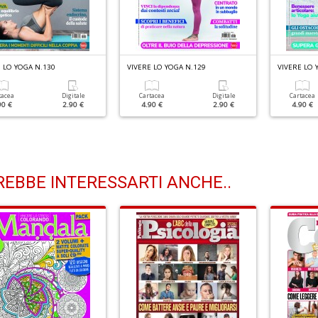
 LO YOGA N.130
VIVERE LO YOGA N.129
VIVERE LO 
tacea
Digitale
Cartacea
Digitale
Cartacea
90 €
2.90 €
4.90 €
2.90 €
4.90 €
EBBE INTERESSARTI ANCHE..