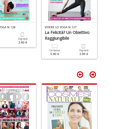
in
C
D
P
n
+
D
YOGA N.128
VIVERE LO YOGA N.127
VIVERE LO YOGA
La Felicità? Un Obiettivo
Porta La Gio
Raggiungibile
Cuore
Digitale
2.90 €
Cartacea
Digitale
Cartacea
5.90 €
2.90 €
4.90 €