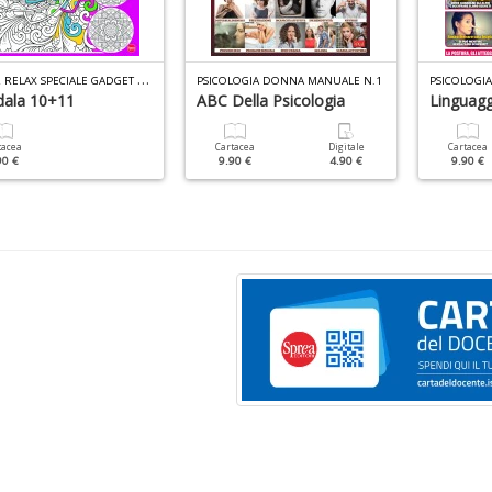
C
OLOR RELAX SPECIALE GADGET N.1
PSICOLOGIA DONNA MANUALE N.1
PSICOLOGI
ala 10+11
ABC Della Psicologia
Linguagg
tacea
Cartacea
Digitale
Cartacea
90 €
9.90 €
4.90 €
9.90 €