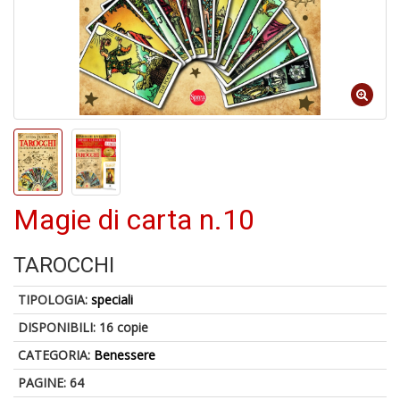
A
a
a
L
P
Magie di carta n.10
TAROCCHI
TIPOLOGIA:
speciali
6
DISPONIBILI:
16 copie
f
+
CATEGORIA:
Benessere
di
PAGINE: 64
in