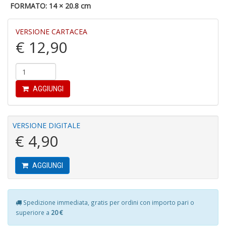
r
FORMATO: 14 × 20.8 cm
VERSIONE CARTACEA
€ 12,90
Fa
AGGIUNGI
C
S
n
+
VERSIONE DIGITALE
D
€ 4,90
AGGIUNGI
6
t
Spedizione immediata, gratis per ordini con importo pari o
Il
superiore a
20 €
M
A