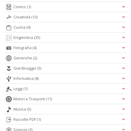
n
Comics
(1)
+
D
Creatività
(13)
Cucina
(9)
Enigmistica
(35)
Fotografia
(4)
Generiche
(2)
A
Giardinaggio
(5)
L
O
Informatica
(8)
C
n
Leggi
(1)
Motori e Trasporti
(11)
Musica
(5)
Raccolte PDF
(1)
Scienze
(3)