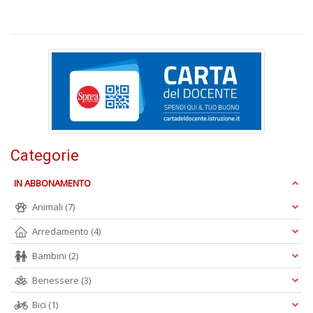
L
P
n
+
D
S
Categorie
P
P
M
IN ABBONAMENTO
n
Animali
(7)
+
D
Arredamento
(4)
Bambini
(2)
Benessere
(3)
c
Bici
(1)
C