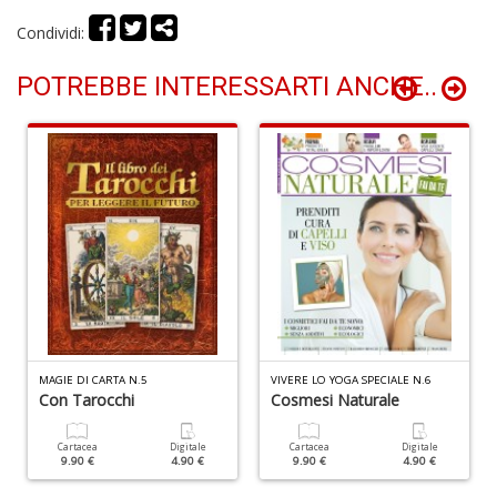
S
Condividi:
n
+
POTREBBE INTERESSARTI ANCHE..
D
Y
L
n
+
D
MAGIE DI CARTA N.5
VIVERE LO YOGA SPECIALE N.6
Con Tarocchi
Cosmesi Naturale
Cartacea
Digitale
Cartacea
Digitale
9.90 €
4.90 €
9.90 €
4.90 €
H
W