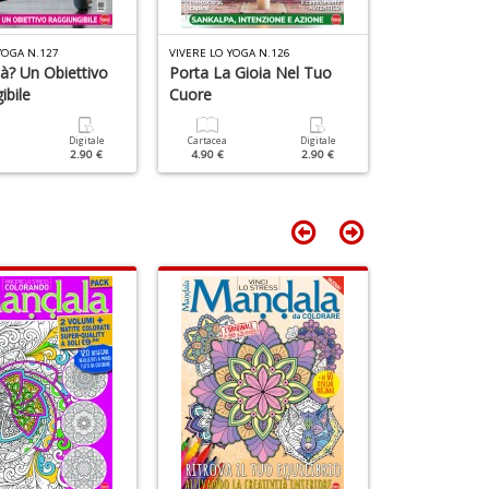
n
+
D
YOGA N.127
VIVERE LO YOGA N.126
VIVERE LO YOGA
tà? Un Obiettivo
Porta La Gioia Nel Tuo
Prendi Decis
ibile
Cuore
Liberament
Digitale
Cartacea
Digitale
Cartacea
2.90 €
4.90 €
2.90 €
4.90 €