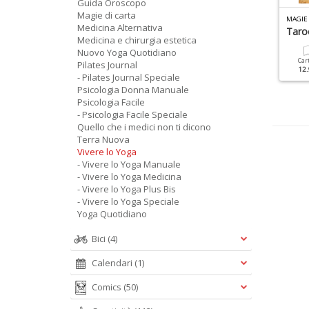
Guida Oroscopo
Magie di carta
IVERE LO YOGA SPECIALE N.1
PSICOLOGIA DONNA MANUALE N.3
MAGIE 
Medicina Alternativa
l Grande Libro Yoga
Speciale Grafologia
Taro
Medicina e chirurgia estetica
Nuovo Yoga Quotidiano
Cartacea
Digitale
Cartacea
Digitale
Car
Pilates Journal
9.90 €
4.90 €
9.90 €
4.90 €
12.
- Pilates Journal Speciale
Psicologia Donna Manuale
Psicologia Facile
- Psicologia Facile Speciale
Quello che i medici non ti dicono
Terra Nuova
Vivere lo Yoga
- Vivere lo Yoga Manuale
- Vivere lo Yoga Medicina
- Vivere lo Yoga Plus Bis
- Vivere lo Yoga Speciale
Yoga Quotidiano
Bici
(4)
Calendari
(1)
Comics
(50)