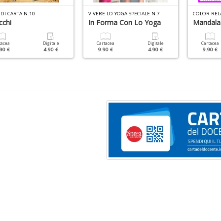
DI CARTA N.10
VIVERE LO YOGA SPECIALE N.7
cchi
In Forma Con Lo Yoga
Mandala
tacea
Digitale
Cartacea
Digitale
Cartacea
90 €
4.90 €
9.90 €
4.90 €
9.90 €