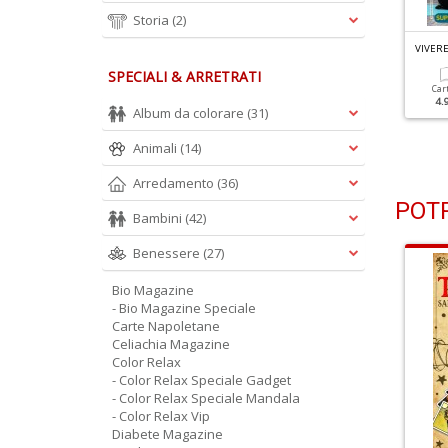
Storia
(2)
IVERE LO YOGA N.116
VIVERE LO YOGA N.115
VIVERE
uore Calmo, Vita Felice
Supera La Negatività,
SPECIALI & ARRETRATI
Ama Il Tuo Corpo
Car
4.
Cartacea
Digitale
Album da colorare
(31)
4.90 €
2.90 €
Cartacea
Digitale
4.90 €
2.90 €
Animali
(14)
Arredamento
(36)
POTR
Bambini
(42)
Benessere
(27)
Bio Magazine
- Bio Magazine Speciale
Carte Napoletane
Celiachia Magazine
Color Relax
- Color Relax Speciale Gadget
- Color Relax Speciale Mandala
- Color Relax Vip
Diabete Magazine