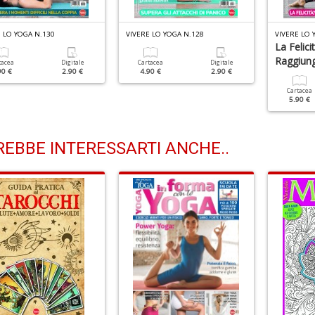
 LO YOGA N.130
VIVERE LO YOGA N.128
VIVERE LO 
La Felici
Raggiung
tacea
Digitale
Cartacea
Digitale
90 €
2.90 €
4.90 €
2.90 €
Cartacea
5.90 €
EBBE INTERESSARTI ANCHE..