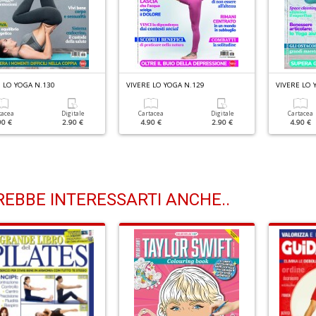
 LO YOGA N.130
VIVERE LO YOGA N.129
VIVERE LO 
tacea
Digitale
Cartacea
Digitale
Cartacea
90 €
2.90 €
4.90 €
2.90 €
4.90 €
EBBE INTERESSARTI ANCHE..