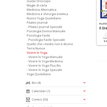
Guida Oroscopo
Magie di carta
Medicina Alternativa
Medicina e chirurgia estetica
Nuovo Yoga Quotidiano
Pilates Journal
IVERE LO YOGA MEDICINA N.1
PSICOLOGIA DONNA MANUALE N.1
PILATE
- Pilates Journal Speciale
edicina Alternativa
ABC Della Psicologia
Il Gr
Psicologia Donna Manuale
Psicologia Facile
Cartacea
Digitale
Cartacea
Digitale
Car
- Psicologia Facile Speciale
6.90 €
3.90 €
9.90 €
4.90 €
9.
Quello che i medici non ti dicono
Terra Nuova
Vivere lo Yoga
- Vivere lo Yoga Manuale
- Vivere lo Yoga Medicina
- Vivere lo Yoga Plus Bis
- Vivere lo Yoga Speciale
Yoga Quotidiano
Bici
(4)
Calendari
(1)
Comics
(50)