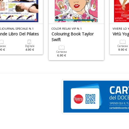
S JOURNAL SPECIALE N.1
COLOR RELAX VIP N.1
VIVERE LO 
ande Libro Del Pilates
Colouring Book Taylor
Virtù Yo
Swift
tacea
Digitale
Cartacea
90 €
4.90 €
9.90 €
Cartacea
6.90 €