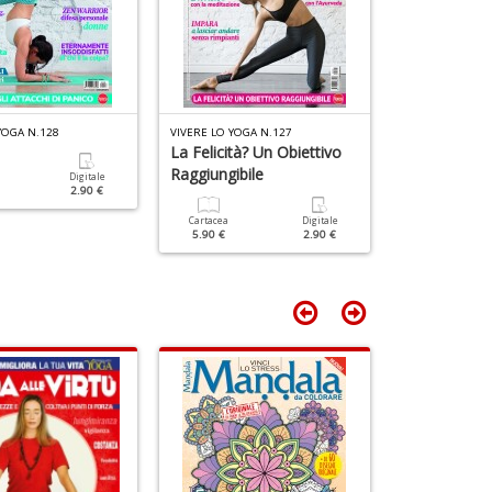
D
M
n
+
D
YOGA N.128
VIVERE LO YOGA N.127
VIVERE LO YOGA
La Felicità? Un Obiettivo
Porta La Gio
Raggiungibile
Cuore
Digitale
2.90 €
Cartacea
Digitale
Cartacea
5.90 €
2.90 €
4.90 €