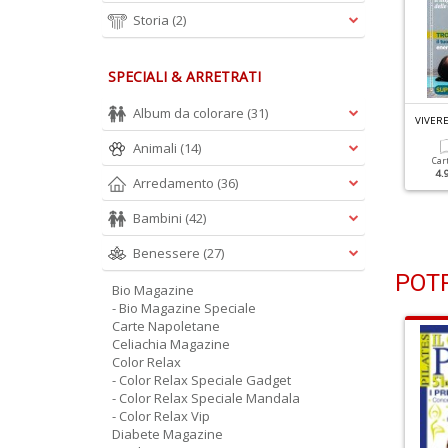
Storia
(2)
SPECIALI & ARRETRATI
Album da colorare
(31)
IVERE LO YOGA N.116
VIVERE LO YOGA N.115
VIVERE
uore Calmo, Vita Felice
Supera La Negatività,
Animali
(14)
Ama Il Tuo Corpo
Car
4.
Arredamento
(36)
Cartacea
Digitale
4.90 €
2.90 €
Cartacea
Digitale
4.90 €
2.90 €
Bambini
(42)
Benessere
(27)
POTR
Bio Magazine
- Bio Magazine Speciale
Carte Napoletane
Celiachia Magazine
Color Relax
- Color Relax Speciale Gadget
- Color Relax Speciale Mandala
- Color Relax Vip
Diabete Magazine