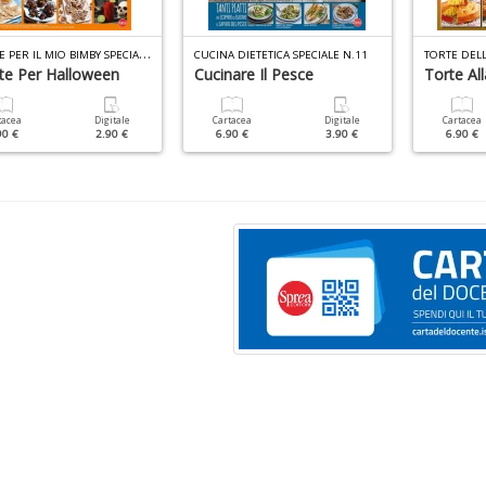
R
ICETTE PER IL MIO BIMBY SPECIALE N.2
CUCINA DIETETICA SPECIALE N.11
tte Per Halloween
Cucinare Il Pesce
Torte All
tacea
Digitale
Cartacea
Digitale
Cartacea
90 €
2.90 €
6.90 €
3.90 €
6.90 €