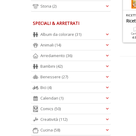
Storia
(2)
R
ICETTE TRADIZIONALI SPECIALE N.10
UCINARE CON SPECIALE N.2
 Trucchi Della Nonna
Frittelle
Rice
SPECIALI & ARRETRATI
Album da colorare
(31)
Cartacea
Digitale
Cartacea
Digitale
Car
9.90 €
4.90 €
3.90 €
1.90 €
4.
Animali
(14)
Arredamento
(36)
Bambini
(42)
Benessere
(27)
Bici
(4)
Calendari
(1)
Comics
(50)
Creatività
(112)
Cucina
(58)