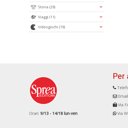
Storia
(29)
Viaggi
(11)
Videogiochi
(19)
Per 
Telefo
Email
Via F
Orari:
9/13 - 14/18 lun-ven
Via W