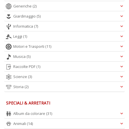
Ci
Generiche
(2)
M
n
Giardinaggio
(5)
+
D
Informatica
(7)
Leggi
(1)
Motori e Trasporti
(11)
1
Musica
(5)
d
H
Raccolte PDF
(1)
R
Scienze
(3)
Vi
n
Storia
(2)
+
D
SPECIALI & ARRETRATI
Album da colorare
(31)
Animali
(14)