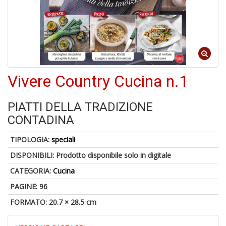
6
n
in
di
Vivere Country Cucina n.1
PIATTI DELLA TRADIZIONE
CONTADINA
TIPOLOGIA:
speciali
U
a
DISPONIBILI:
Prodotto disponibile solo in digitale
di
CATEGORIA:
Cucina
a
a
PAGINE: 96
Il
M
FORMATO: 20.7 × 28.5 cm
C
I