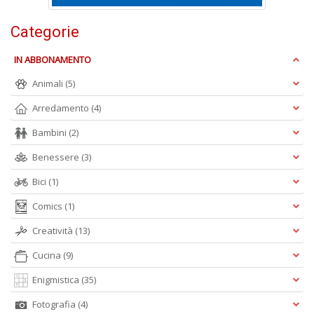
D
Categorie
IN ABBONAMENTO
Animali
(5)
Arredamento
(4)
N
Bambini
(2)
E
T
Benessere
(3)
n
+
Bici
(1)
D
Comics
(1)
Creatività
(13)
Cucina
(9)
Il
Enigmistica
(35)
ri
d
Fotografia
(4)
t