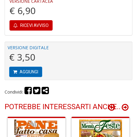
VERSIONE CARTACEA
€ 6,90
RICEVI AVVISO
E
VERSIONE DIGITALE
G
€ 3,50
St
M
S
AGGIUNGI
n
+
D
Condividi:
POTREBBE INTERESSARTI ANCHE..
V
al
t