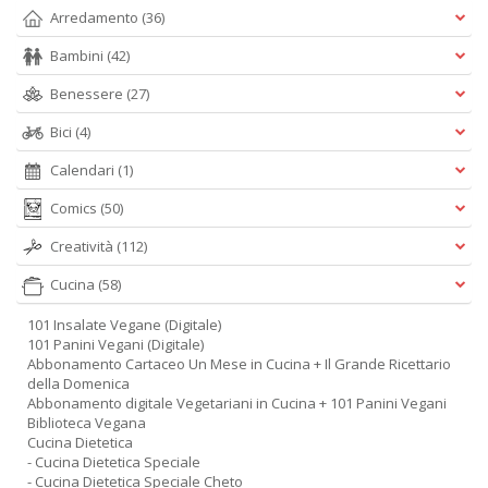
Arredamento
(36)
A
Bambini
(42)
L
O
Benessere
(27)
C
Bici
(4)
n
Calendari
(1)
Comics
(50)
Creatività
(112)
Cucina
(58)
101 Insalate Vegane (Digitale)
101 Panini Vegani (Digitale)
Abbonamento Cartaceo Un Mese in Cucina + Il Grande Ricettario
della Domenica
Abbonamento digitale Vegetariani in Cucina + 101 Panini Vegani
Biblioteca Vegana
Cucina Dietetica
- Cucina Dietetica Speciale
- Cucina Dietetica Speciale Cheto