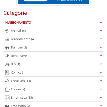
W
M
Categorie
n
+
IN ABBONAMENTO
D
Animali
(5)
Arredamento
(4)
Bambini
(2)
I
Benessere
(3)
e
c
Bici
(1)
I
M
Comics
(1)
P
al
Creatività
(13)
U
n
Cucina
(9)
+
D
Enigmistica
(35)
Fotografia
(4)