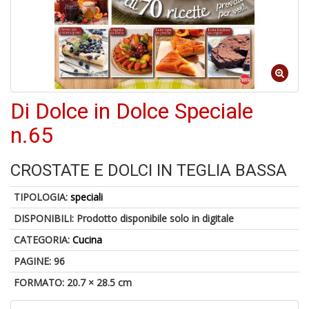
6
n
in
di
Di Dolce in Dolce Speciale
n.65
CROSTATE E DOLCI IN TEGLIA BASSA
4
n
TIPOLOGIA:
speciali
c
DISPONIBILI:
Prodotto disponibile solo in digitale
c
di
CATEGORIA:
Cucina
in
o
PAGINE: 96
FORMATO: 20.7 × 28.5 cm