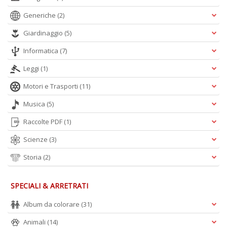
Generiche
(2)
Giardinaggio
(5)
c
C
Informatica
(7)
n
+
Leggi
(1)
D
Motori e Trasporti
(11)
Musica
(5)
Raccolte PDF
(1)
Scienze
(3)
Storia
(2)
A
L
O
SPECIALI & ARRETRATI
C
n
Album da colorare
(31)
Animali
(14)