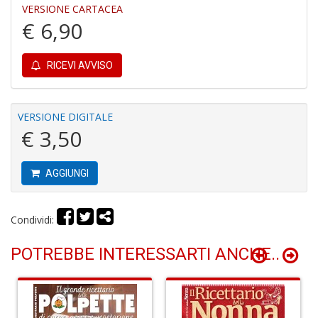
VERSIONE CARTACEA
€ 6,90
A
RICEVI AVVISO
C
2
A
VERSIONE DIGITALE
C
€ 3,50
n
+
D
AGGIUNGI
Condividi:
A
POTREBBE INTERESSARTI ANCHE..
C
n
+
D