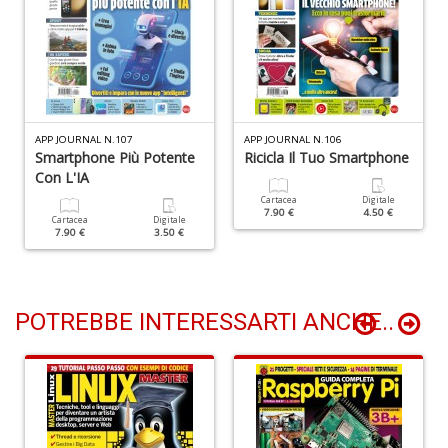
A
T
U
S
n
+
D
APP JOURNAL N.107
APP JOURNAL N.106
Smartphone Più Potente
Ricicla Il Tuo Smartphone
Con L'IA
Cartacea
Digitale
7.90 €
4.50 €
Cartacea
Digitale
7.90 €
3.50 €
E
c
POTREBBE INTERESSARTI ANCHE..
Tu
p
C
S
T
n
+