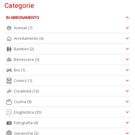
A
Categorie
e
Y
IN ABBONAMENTO
V
lo
Animali
(7)
Y
n
Arredamento
(4)
+
D
Bambini
(2)
Benessere
(3)
Bici
(1)
Comics
(1)
Creatività
(13)
A
Cucina
(9)
L
O
Enigmistica
(35)
C
n
Fotografia
(4)
Generiche
(2)