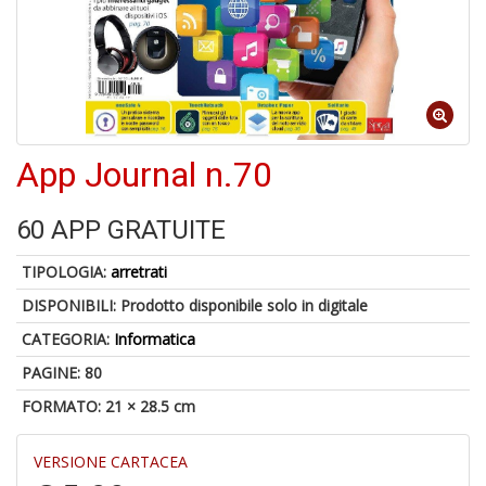
C
J
App Journal n.70
4
n
60 APP GRATUITE
in
di
TIPOLOGIA:
arretrati
DISPONIBILI:
Prodotto disponibile solo in digitale
CATEGORIA:
Informatica
PAGINE: 80
FORMATO: 21 × 28.5 cm
S
fi
M
VERSIONE CARTACEA
al