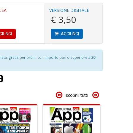
D
CEA
VERSIONE DIGITALE
S
€ 3,50
p
u
C
a
G
-
GIUNGI
AGGIUNGI
P
n
C
C
+
R
D
S
ta, gratis per ordini con importo pari o superiore a
20
n
+
D
S
A
e
a
t
scoprili tutti
a
D
P
L
M
C
De
n
al
+
M
D
n
+