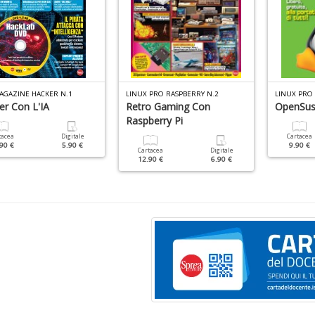
AGAZINE HACKER N.1
LINUX PRO RASPBERRY N.2
LINUX PRO 
er Con L'IA
Retro Gaming Con
OpenSu
Raspberry Pi
tacea
Digitale
Cartacea
90 €
5.90 €
9.90 €
Cartacea
Digitale
12.90 €
6.90 €