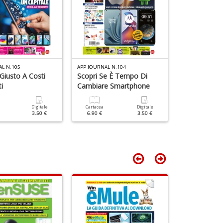
D
AL N.105
APP JOURNAL N.104
APP JOURNAL N.
 Giusto A Costi
Scopri Se È Tempo Di
Lo Smartpho
i
Cambiare Smartphone
La Vita
Digitale
Cartacea
Digitale
Cartacea
3.50 €
6.90 €
3.50 €
6.90 €