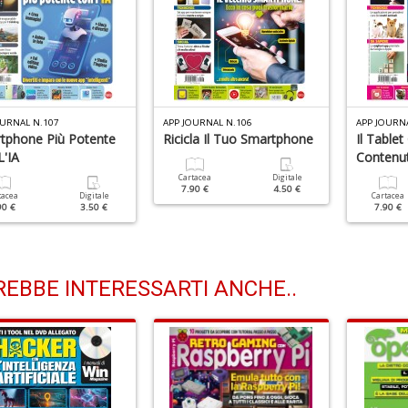
OURNAL N.107
APP JOURNAL N.106
APP JOURN
tphone Più Potente
Ricicla Il Tuo Smartphone
Il Tablet
L'IA
Contenut
Cartacea
Digitale
7.90 €
4.50 €
tacea
Digitale
Cartacea
90 €
3.50 €
7.90 €
EBBE INTERESSARTI ANCHE..