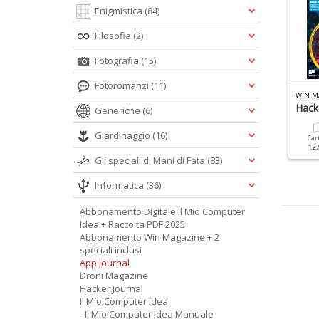
Enigmistica
(84)
Filosofia
(2)
Fotografia
(15)
Fotoromanzi
(11)
INUX PRO MANUALE N.1
RETRO COMPUTER SPECIALE N.1
WIN M
ccademia Del Codice
Commodore
Hack
Generiche
(6)
Giardinaggio
(16)
Cartacea
Digitale
Cartacea
Digitale
Car
9.90 €
4.90 €
9.90 €
7.90 €
12.
Gli speciali di Mani di Fata
(83)
Informatica
(36)
Abbonamento Digitale Il Mio Computer
Idea + Raccolta PDF 2025
Abbonamento Win Magazine + 2
speciali inclusi
App Journal
Droni Magazine
Hacker Journal
Il Mio Computer Idea
- Il Mio Computer Idea Manuale