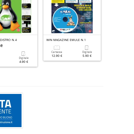
DISTRO N.4
WIN MAGAZINE EMULE N.1
WIN MAGAZINE 
se
A Scuola Di 
Cartacea
Digitale
12.90 €
5.90 €
Digitale
Cartacea
4.90 €
9.90 €