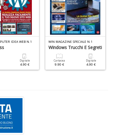
PUTER IDEA WEB N.1
WIN MAGAZINE SPECIALE N.1
LINUX PRO DIST
ss
Windows Trucchi E Segreti
OpenSuse
Digitale
Cartacea
Digitale
Cartacea
4.90 €
9.90 €
4.90 €
9.90 €