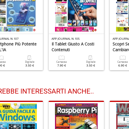
OURNAL N.107
APP JOURNAL N.105
APP JOURN
tphone Più Potente
Il Tablet Giusto A Costi
Scopri S
L'IA
Contenuti
Cambiar
tacea
Digitale
Cartacea
Digitale
Cartacea
90 €
3.50 €
7.90 €
3.50 €
6.90 €
EBBE INTERESSARTI ANCHE..