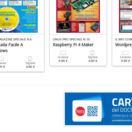
AGAZINE SPECIALE N.6
LINUX PRO SPECIALE N.19
IL MIO COM
ida Facile A
Raspberry Pi 4 Maker
Wordpre
dows
Cartacea
Digitale
Cartacea
9.90 €
4.90 €
9.90 €
tacea
Digitale
90 €
4.90 €