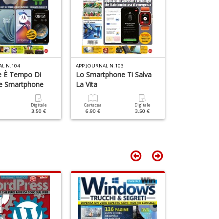
AL N.104
APP JOURNAL N.103
APP JOURNAL N.
e È Tempo Di
Lo Smartphone Ti Salva
IOS 16 Vs A
e Smartphone
La Vita
Cartacea
6.90 €
Digitale
Cartacea
Digitale
3.50 €
6.90 €
3.50 €