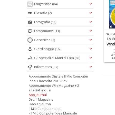
Enigmistica
(84)
Filosofia
(2)
Fotografia
(15)
Fotoromanzi
(11)
INUX PRO SPECIALE N.24
LINUX PRO DISTRO N.2
WIN M
aster Phyton Manuale
Fedora
La Gu
Generiche
(6)
018
Win
Giardinaggio
(16)
Cartacea
Digitale
9.90 €
4.90 €
Cartacea
Digitale
Car
Gli speciali di Mani di Fata
(83)
9.90 €
4.90 €
9.
Informatica
(37)
Abbonamento Digitale Il Mio Computer
Idea + Raccolta PDF 2025
Abbonamento Win Magazine + 2
speciali inclusi
App Journal
Droni Magazine
Hacker Journal
Il Mio Computer Idea
- Il Mio Computer Idea Manuale