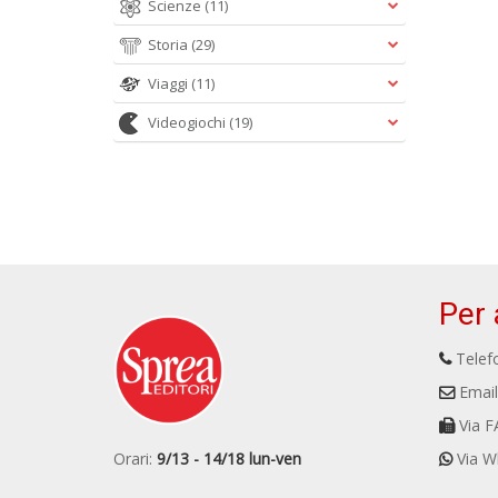
Scienze
(11)
Storia
(29)
Viaggi
(11)
Videogiochi
(19)
Per 
Telefo
Email
Via F
Orari:
9/13 - 14/18 lun-ven
Via W