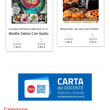
W
M
n
+
D
F
RIGGITRICI AD ARIA RICETTARIO N.2
CUCINA DIETETICA SPECIALE N.12
Ricette Detox Con Gusto
Cartacea
Digitale
7.90 €
3.50 €
Cartacea
Digitale
7.90 €
3.90 €
I
e
c
I
M
P
al
U
n
+
D
Categorie