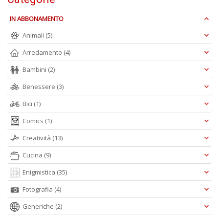
IN ABBONAMENTO
c
Animali
(5)
C
Arredamento
(4)
n
+
Bambini
(2)
D
Benessere
(3)
Bici
(1)
Comics
(1)
Creatività
(13)
A
Cucina
(9)
L
Enigmistica
(35)
O
C
Fotografia
(4)
n
Generiche
(2)