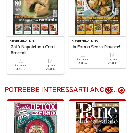
I
ba
C
R
VEGETARIAN N.31
VEGETARIAN N.30
S
Gatò Napoletano Con I
In Forma Senza Rinunce!
n
Broccoli
+
Cartacea
Digitale
D
4.90 €
2.50 €
Cartacea
Digitale
4.90 €
2.50 €
POTREBBE INTERESSARTI ANCHE..
C
il
t
si
w