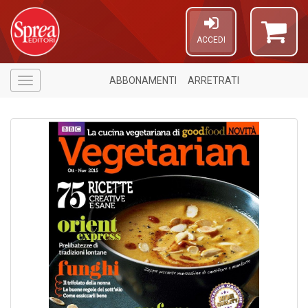
ACCEDI
ABBONAMENTI
ARRETRATI
Menù
4
n
in
di