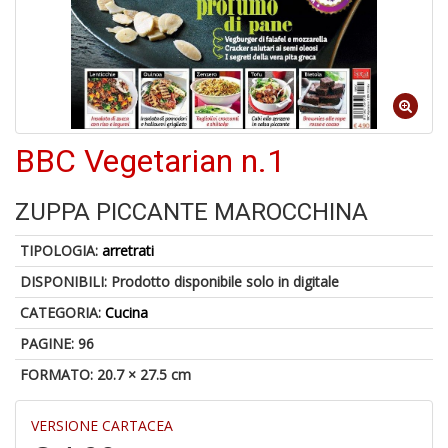
6
n
in
di
BBC Vegetarian n.1
ZUPPA PICCANTE MAROCCHINA
TIPOLOGIA:
arretrati
4
DISPONIBILI:
Prodotto disponibile solo in digitale
n
c
CATEGORIA:
Cucina
c
di
PAGINE: 96
in
FORMATO: 20.7 × 27.5 cm
o
VERSIONE CARTACEA