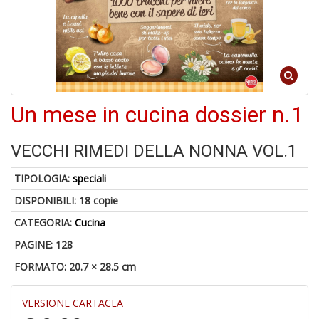
6
n
in
di
Un mese in cucina dossier n.1
VECCHI RIMEDI DELLA NONNA VOL.1
TIPOLOGIA:
speciali
DISPONIBILI:
18 copie
U
a
CATEGORIA:
Cucina
di
a
PAGINE: 128
a
FORMATO: 20.7 × 28.5 cm
Il
M
C
VERSIONE CARTACEA
I