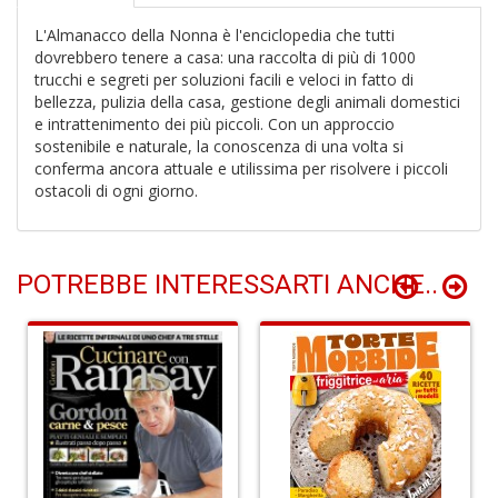
d
R
L'Almanacco della Nonna è l'enciclopedia che tutti
H
dovrebbero tenere a casa: una raccolta di più di 1000
K
trucchi e segreti per soluzioni facili e veloci in fatto di
S
bellezza, pulizia della casa, gestione degli animali domestici
n
e intrattenimento dei più piccoli. Con un approccio
+
sostenibile e naturale, la conoscenza di una volta si
D
conferma ancora attuale e utilissima per risolvere i piccoli
ostacoli di ogni giorno.
POTREBBE INTERESSARTI ANCHE..
6
m
p
c
le
u
C
C
P
n
+