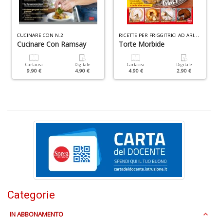
D
R
ICETTE PER FRIGGITRICI AD ARIA SPECIALE N.3
CUCINARE CON N.2
Cucinare Con Ramsay
Torte Morbide
Cartacea
Digitale
Cartacea
Digitale
9.90 €
4.90 €
4.90 €
2.90 €
N
E
T
n
+
D
Il
Categorie
ri
d
t
IN ABBONAMENTO