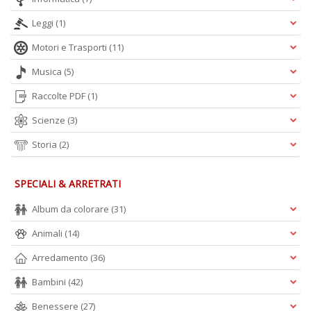
Leggi
(1)
A
L
Motori e Trasporti
(11)
O
C
Musica
(5)
n
Raccolte PDF
(1)
Scienze
(3)
Storia
(2)
SPECIALI & ARRETRATI
Album da colorare
(31)
Animali
(14)
Arredamento
(36)
Bambini
(42)
Benessere
(27)