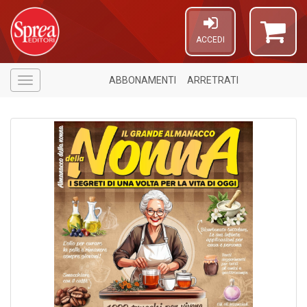
ACCEDI
ABBONAMENTI
ARRETRATI
Menù
U
a
c
E
T