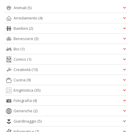
Ci
Animali
(5)
M
n
Arredamento
(4)
+
D
Bambini
(2)
Benessere
(3)
Bici
(1)
1
Comics
(1)
d
H
Creatività
(13)
R
Vi
Cucina
(9)
n
Enigmistica
(35)
+
D
Fotografia
(4)
Generiche
(2)
Giardinaggio
(5)
Informatica
(7)