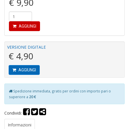
€ 9,90
AGGIUNGI
E
VERSIONE DIGITALE
G
€ 4,90
St
M
S
AGGIUNGI
n
+
D
Spedizione immediata, gratis per ordini con importo pari o
superiore a
20 €
Condividi:
V
al
Informazioni
t