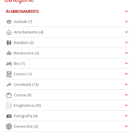
+
D
IN ABBONAMENTO
Animali
(7)
Arredamento
(4)
L
Bambini
(2)
di
B
Benessere
(3)
2
Bici
(1)
L
Il
Comics
(1)
n
+
Creatività
(13)
D
Cucina
(9)
Enigmistica
(35)
Fotografia
(4)
C
Generiche
(2)
Fa
n