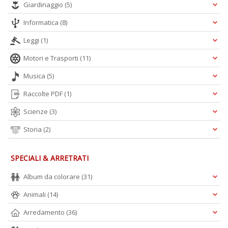
Giardinaggio
(5)
+
D
Informatica
(8)
Leggi
(1)
Motori e Trasporti
(11)
Musica
(5)
Raccolte PDF
(1)
A
Scienze
(3)
L
O
Storia
(2)
C
n
SPECIALI & ARRETRATI
Album da colorare
(31)
Animali
(14)
Arredamento
(36)