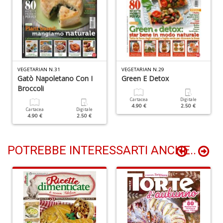
D
d
t
VEGETARIAN N.31
VEGETARIAN N.29
U
Gatò Napoletano Con I
Green E Detox
m
Broccoli
in
Cartacea
Digitale
c
4.90 €
2.50 €
Cartacea
Digitale
S
4.90 €
2.50 €
n
+
D
POTREBBE INTERESSARTI ANCHE..
D
di
c