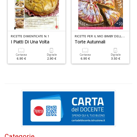
R
p
fr
a
a
S
R
ICETTE PER IL MIO BIMBY DELLA NONNA N.3
RICETTE DIMENTICATE N.1
n
I Piatti Di Una Volta
Torte Autunnali
+
D
Cartacea
Digitale
Cartacea
Digitale
6.90 €
2.90 €
6.90 €
3.50 €
Z
q
ci
p
P
V
n
Categorie