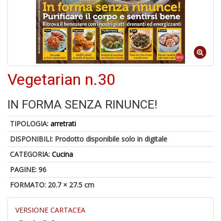
Vegetarian n.30
6
f
+
IN FORMA SENZA RINUNCE!
di
in
TIPOLOGIA:
arretrati
r
DISPONIBILI:
Prodotto disponibile solo in digitale
CATEGORIA:
Cucina
PAGINE: 96
FORMATO: 20.7 × 27.5 cm
VERSIONE CARTACEA
U