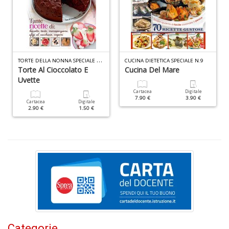
I
T
ORTE DELLA NONNA SPECIALE DOLCI N.1
CUCINA DIETETICA SPECIALE N.9
L
Torte Al Cioccolato E
Cucina Del Mare
A
Uvette
n
+
Cartacea
Digitale
7.90 €
3.90 €
D
Cartacea
Digitale
2.90 €
1.50 €
U
pe
c
s
B
M
n
Categorie
+