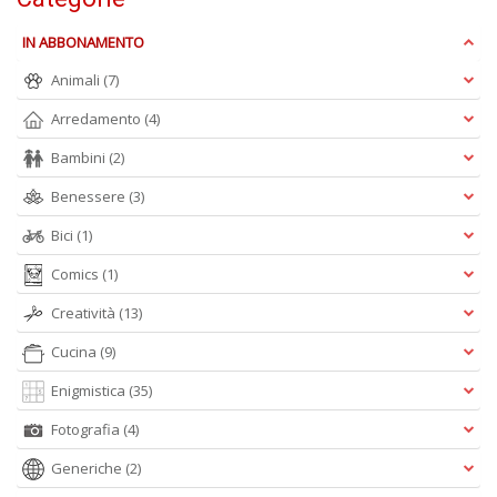
D
IN ABBONAMENTO
Animali
(7)
Arredamento
(4)
Bambini
(2)
Benessere
(3)
A
L
Bici
(1)
O
C
Comics
(1)
n
Creatività
(13)
Cucina
(9)
Enigmistica
(35)
Fotografia
(4)
Generiche
(2)