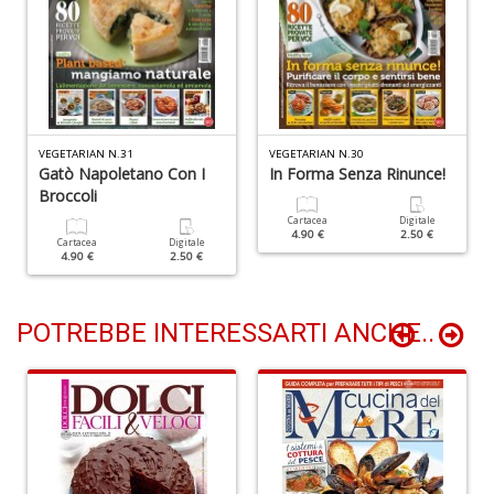
Il
F
R
P
(d
n
+
VEGETARIAN N.31
VEGETARIAN N.30
D
Gatò Napoletano Con I
In Forma Senza Rinunce!
Broccoli
Cartacea
Digitale
4.90 €
2.50 €
Cartacea
Digitale
4.90 €
2.50 €
POTREBBE INTERESSARTI ANCHE..
S
b
M
al
u
n
+
D