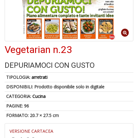
6
n
c
c
di
in
o
Vegetarian n.23
1
DEPURIAMOCI CON GUSTO
f
TIPOLOGIA:
arretrati
DISPONIBILI:
Prodotto disponibile solo in digitale
CATEGORIA:
Cucina
PAGINE: 96
FORMATO: 20.7 × 27.5 cm
G
S
S
VERSIONE CARTACEA
E