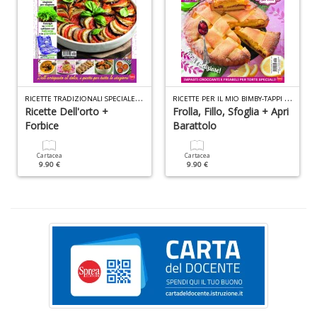
U
fa
d
a
C
R
ICETTE TRADIZIONALI SPECIALE PLUS N.2
R
ICETTE PER IL MIO BIMBY-TAPPI N.1
S
Ricette Dell'orto +
Frolla, Fillo, Sfoglia + Apri
n
Forbice
Barattolo
+
D
Cartacea
Cartacea
9.90 €
9.90 €
Fr
D
D
in
D
S
n