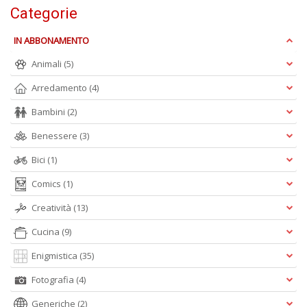
+
Categorie
D
IN ABBONAMENTO
Animali
(5)
Arredamento
(4)
Bambini
(2)
S
Benessere
(3)
S
n
Bici
(1)
+
D
Comics
(1)
Creatività
(13)
Cucina
(9)
A
Enigmistica
(35)
P
V
Fotografia
(4)
n
Generiche
(2)
+