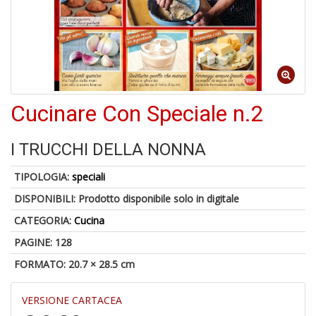
Cucinare Con Speciale n.2
1
n
c
I TRUCCHI DELLA NONNA
c
di
TIPOLOGIA:
speciali
in
o
DISPONIBILI:
Prodotto disponibile solo in digitale
CATEGORIA:
Cucina
PAGINE: 128
FORMATO: 20.7 × 28.5 cm
1
n
VERSIONE CARTACEA
in