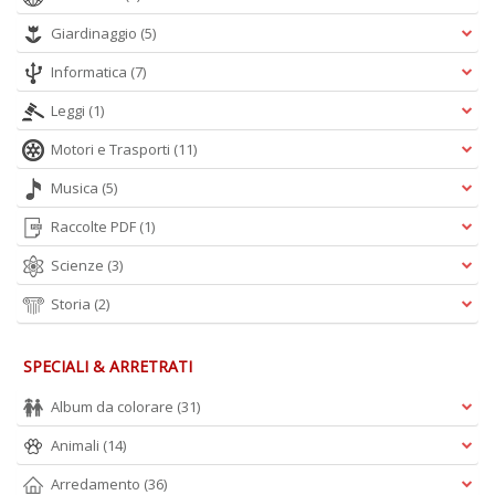
D
Giardinaggio
(5)
Informatica
(7)
Leggi
(1)
Q
Motori e Trasporti
(11)
P
n
Musica
(5)
+
Raccolte PDF
(1)
D
Scienze
(3)
Storia
(2)
SPECIALI & ARRETRATI
Album da colorare
(31)
A
L
Animali
(14)
O
C
Arredamento
(36)
n