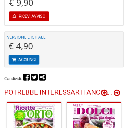
€ 9,90
di
RICEVI AVVISO
VERSIONE DIGITALE
€ 4,90
P
e
fi
AGGIUNGI
p
la
m
Condividi:
c
C
C
POTREBBE INTERESSARTI ANCHE..
P
n
+
D