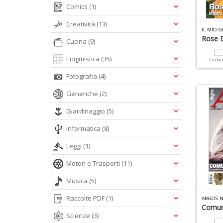
Comics
(1)
Creatività
(13)
IL MIO 
Rose 
Cucina
(9)
Enigmistica
(35)
Carta
Fotografia
(4)
Generiche
(2)
Giardinaggio
(5)
Informatica
(8)
Leggi
(1)
Motori e Trasporti
(11)
Musica
(5)
Raccolte PDF
(1)
ARGOS N
Comuni
Scienze
(3)