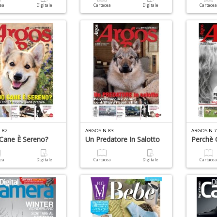
cea
Digitale
Cartacea
Digitale
Cartace
.82
ARGOS N.83
ARGOS N.
 Cane È Sereno?
Un Predatore In Salotto
Perchè 
cea
Digitale
Cartacea
Digitale
Cartace