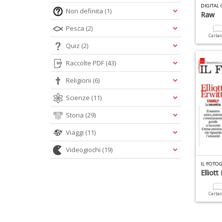
DIGITAL
Non definita
(1)
Raw
Pesca
(2)
Carta
Quiz
(2)
Raccolte PDF
(43)
Religioni
(6)
Scienze
(11)
Storia
(29)
Viaggi
(11)
Videogiochi
(19)
IL FOTO
Elliott
Carta