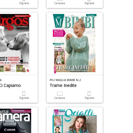
a
Digitale
Cartacea
Digitale
76
PIU MAGLIA BIMBI N.2
Ci Capiamo
Trame Inedite
a
Digitale
Cartacea
Digitale