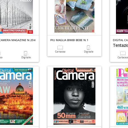
 CAMERA MAGAZINE N.204
PIU MAGLIA BIMBI BEBE N.1
DIGITAL C
Tentazi
Cartacea
Digitale
cea
Digitale
Cartace