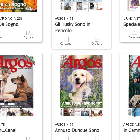
GIARDINO N.236
ARGOS N.75
L UNCINET
Da Sogno
Gli Husky Sono In
Speciale
Pericolo!
cea
Digitale
Cartace
Cartacea
Digitale
.78
ARGOS N.79
ARGOS N.
...cane!
Annuso Dunque Sono
In Camm