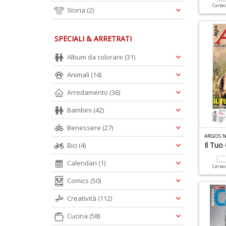
Carta
Storia
(2)
SPECIALI & ARRETRATI
Album da colorare
(31)
Animali
(14)
Arredamento
(36)
Bambini
(42)
Benessere
(27)
ARGOS N
Il Tuo
Bici
(4)
Calendari
(1)
Carta
Comics
(50)
Creatività
(112)
Cucina
(58)