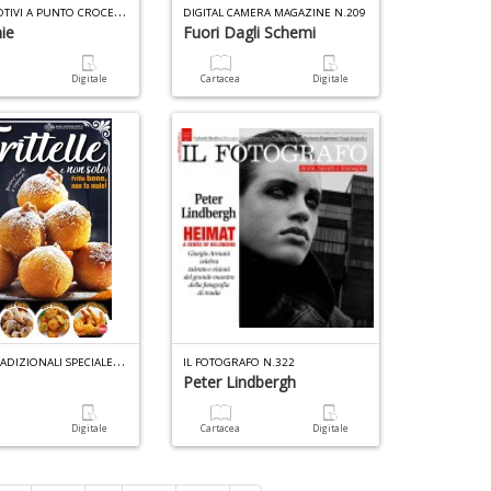
P
ICCOLI MOTIVI A PUNTO CROCE SPECIALE N.6
DIGITAL CAMERA MAGAZINE N.209
ie
Fuori Dagli Schemi
a
Digitale
Cartacea
Digitale
R
ICETTE TRADIZIONALI SPECIALE N.10
IL FOTOGRAFO N.322
Peter Lindbergh
a
Digitale
Cartacea
Digitale