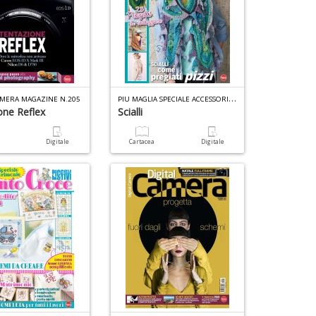
P
IU MAGLIA SPECIALE ACCESSORI N.5
AMERA MAGAZINE N.205
one Reflex
Scialli
a
Digitale
Cartacea
Digitale