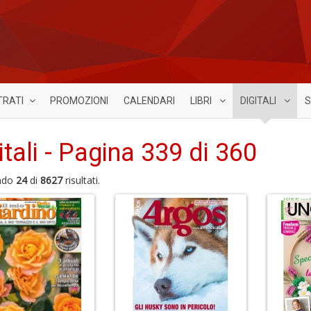
TRATI
PROMOZIONI
CALENDARI
LIBRI
DIGITALI
S
itali - Pagina 339 di 360
ndo
24
di
8627
risultati.