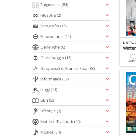
Enigmistica
(84)
Filosofia
(2)
Fotografia
(15)
Fotoromanzi
(11)
DIGITAL
Generiche
(6)
Winter
Giardinaggio
(16)
Carta
Gli speciali di Mani di Fata
(83)
Informatica
(37)
Leggi
(11)
Libri
(52)
Lifestyle
(1)
Motori e Trasporti
(46)
Musica
(54)