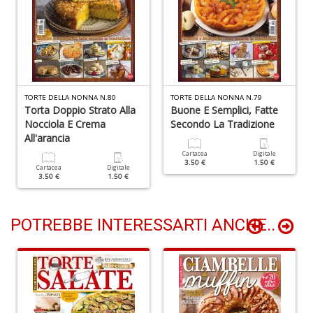
n
+
D
TORTE DELLA NONNA N.80
TORTE DELLA NONNA N.79
Torta Doppio Strato Alla
Buone E Semplici, Fatte
Li
Nocciola E Crema
Secondo La Tradizione
De
All'arancia
al
M
Cartacea
Digitale
3.50 €
1.50 €
n
Cartacea
Digitale
3.50 €
1.50 €
+
D
POTREBBE INTERESSARTI ANCHE..
L