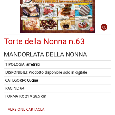
S
p
u
a
-
C
Torte della Nonna n.63
MANDORLATA DELLA NONNA
TIPOLOGIA:
arretrati
DISPONIBILI:
Prodotto disponibile solo in digitale
A
CATEGORIA:
Cucina
a
a
PAGINE: 64
P
C
FORMATO: 21 × 28.5 cm
VERSIONE CARTACEA