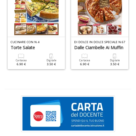
ci
d
ga
G
M
n
+
CUCINARE CON N.4
DI DOLCE IN DOLCE SPECIALE N.67
D
Torte Salate
Dalle Ciambelle Ai Muffin
Cartacea
Digitale
Cartacea
Digitale
6.90 €
3.50 €
6.90 €
3.50 €
C
G
n
+
D
S