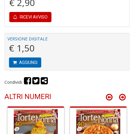
€ 2,90
RICEVI AVVISO
Fi
a
p
VERSIONE DIGITALE
c
€ 1,50
Pr
P
C
AGGIUNGI
S
n
+
D
Condividi:
ALTRI NUMERI
P
C
R
S