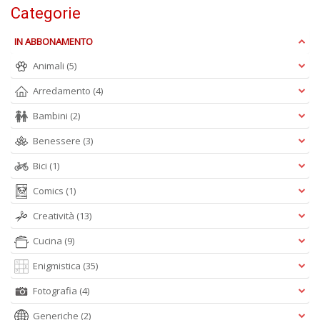
e
Categorie
t
D
IN ABBONAMENTO
M
n
Animali
(5)
+
Arredamento
(4)
D
Bambini
(2)
Benessere
(3)
Bici
(1)
Comics
(1)
A
Creatività
(13)
L
O
Cucina
(9)
C
n
Enigmistica
(35)
Fotografia
(4)
Generiche
(2)