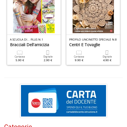
G
n
+
D
A SCUOLA DI... PLUS N.1
PROFILO UNCINETTO SPECIALE N.8
Bracciali Dell'amicizia
Centri E Tovaglie
N
C
Cartacea
Digitale
Cartacea
Digitale
5.90 €
2.90 €
9.90 €
4.90 €
M
n
+
D
I
Categorie