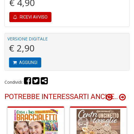
€ 4,90
r
RICEVI AVVISO
VERSIONE DIGITALE
€ 2,90
G
S
S
AGGIUNGI
I
n
+
Condividi:
D
POTREBBE INTERESSARTI ANCHE..
P
i
P