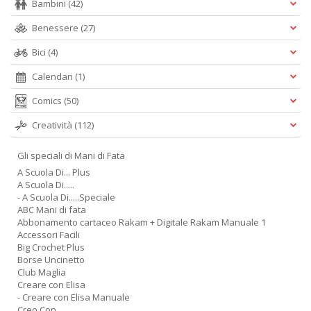
Bambini
(42)
A
L
Benessere
(27)
O
Bici
(4)
C
n
Calendari
(1)
Comics
(50)
Creatività
(112)
Gli speciali di Mani di Fata
A Scuola Di... Plus
A Scuola Di.....
- A Scuola Di.....Speciale
ABC Mani di fata
Abbonamento cartaceo Rakam + Digitale Rakam Manuale 1
Accessori Facili
Big Crochet Plus
Borse Uncinetto
Club Maglia
Creare con Elisa
- Creare con Elisa Manuale
Creo Con