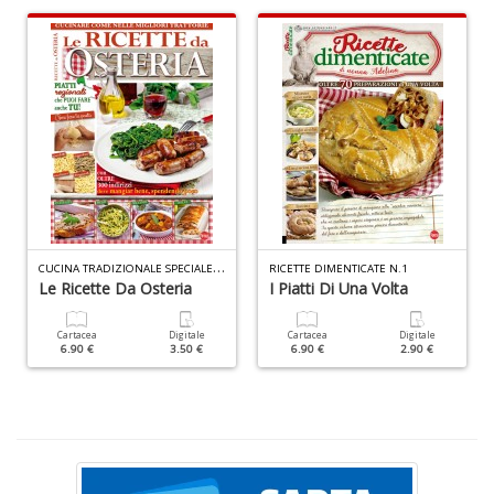
M
c
M
Di
C
M
n
C
UCINA TRADIZIONALE SPECIALE N.1
RICETTE DIMENTICATE N.1
+
Le Ricette Da Osteria
I Piatti Di Una Volta
D
Cartacea
Digitale
Cartacea
Digitale
6.90 €
3.50 €
6.90 €
2.90 €
M
S
c
M