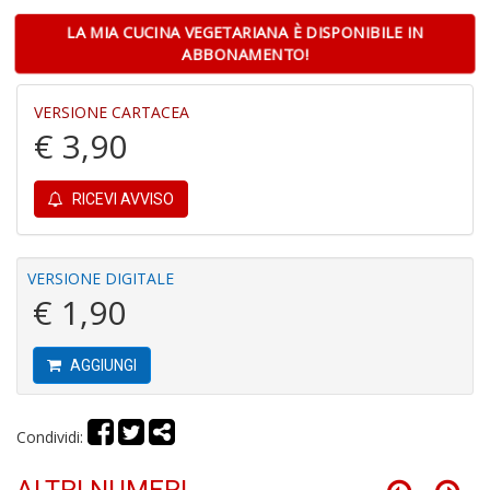
A
LA MIA CUCINA VEGETARIANA È DISPONIBILE IN
ABBONAMENTO!
VERSIONE CARTACEA
€ 3,90
RICEVI AVVISO
S
2
M
C
VERSIONE DIGITALE
n
€ 1,90
+
D
AGGIUNGI
Condividi:
M
di