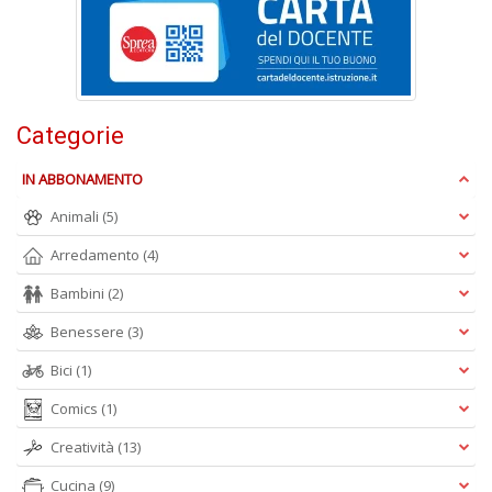
Ul
M
M
n
+
D
Categorie
IN ABBONAMENTO
Animali
(5)
C
Arredamento
(4)
di
c
Bambini
(2)
W
V
Benessere
(3)
n
+
Bici
(1)
D
Comics
(1)
Creatività
(13)
Cucina
(9)