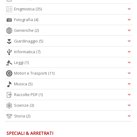
Enigmistica
(35)
Fotografia
(4)
A
L
Generiche
(2)
O
C
Giardinaggio
(5)
n
Informatica
(7)
Leggi
(1)
Motori e Trasporti
(11)
Musica
(5)
Raccolte PDF
(1)
Scienze
(3)
Storia
(2)
SPECIALI & ARRETRATI