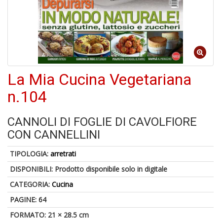
A
di
a
a
La Mia Cucina Vegetariana
B
n.104
d
CANNOLI DI FOGLIE DI CAVOLFIORE
CON CANNELLINI
TIPOLOGIA:
arretrati
DISPONIBILI:
Prodotto disponibile solo in digitale
A
CATEGORIA:
Cucina
à
PAGINE: 64
M
D
FORMATO: 21 × 28.5 cm
C