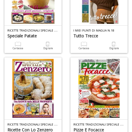
R
ICETTE TRADIZIONALI SPECIALE N.6
I MIEI PUNTI DI MAGLIA N.18
Speciale Patate
Tutto Trecce
Cartacea
Digitale
Cartacea
Digitale
R
ICETTE TRADIZIONALI SPECIALE N.7
R
ICETTE TRADIZIONALI SPECIALE N.8
Ricette Con Lo Zenzero
Pizze E Focacce