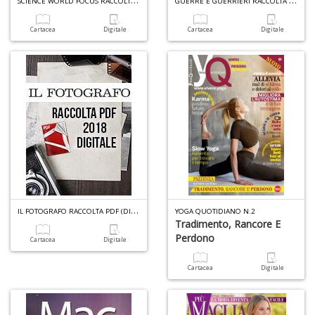
Cartacea
Digitale
Cartacea
Digitale
S
e
i
tr
ti
A
C
n
+
D
I
L FOTOGRAFO RACCOLTA PDF (DIGITALE) N.3
YOGA QUOTIDIANO N.2
Tradimento, Rancore E
D
Perdono
Cartacea
Digitale
Q
n
Cartacea
Digitale
+
D