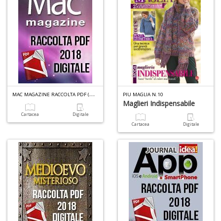
M
P
n
+
D
M
AC MAGAZINE RACCOLTA PDF (DIGITALE) N.3
PIU MAGLIA N.10
Maglieri Indispensabile
Cartacea
Digitale
Cartacea
Digitale
A
L
O
C
n