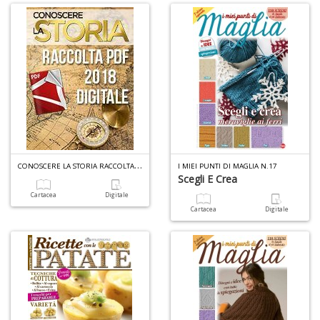
C
ONOSCERE LA STORIA RACCOLTA PDF (DIGITALE) N.3
I MIEI PUNTI DI MAGLIA N.17
Scegli E Crea
Cartacea
Digitale
Cartacea
Digitale