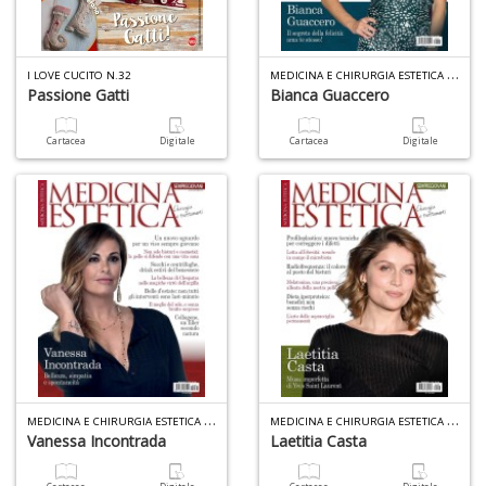
1
M
EDICINA E CHIRURGIA ESTETICA N.35
I LOVE CUCITO N.32
f
Passione Gatti
Bianca Guaccero
Cartacea
Digitale
Cartacea
Digitale
6
f
+
di
in
r
M
EDICINA E CHIRURGIA ESTETICA N.36
M
EDICINA E CHIRURGIA ESTETICA N.37
Vanessa Incontrada
Laetitia Casta