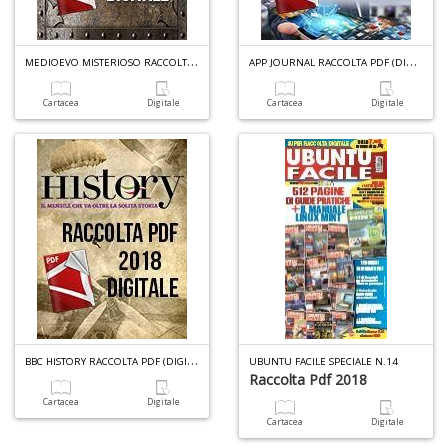
M
EDIOEVO MISTERIOSO RACCOLTA PDF (DIGITALE) N.3
A
PP JOURNAL RACCOLTA PDF (DIGITALE) N.3
Cartacea
Digitale
Cartacea
Digitale
B
BC HISTORY RACCOLTA PDF (DIGITALE) N.3
UBUNTU FACILE SPECIALE N.14
Raccolta Pdf 2018
Cartacea
Digitale
Cartacea
Digitale