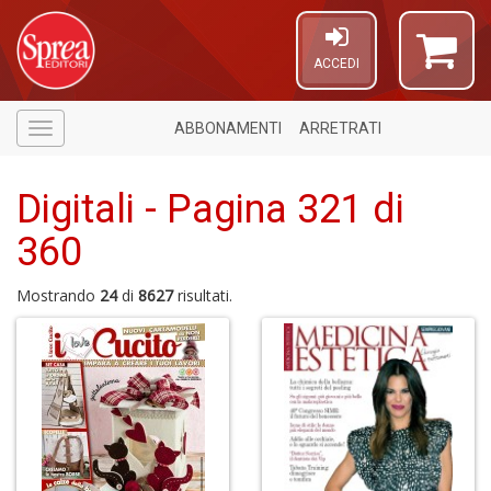
ACCEDI
ABBONAMENTI
ARRETRATI
Menù
Digitali - Pagina 321 di
360
Mostrando
24
di
8627
risultati.
4
f
+
v
di
g