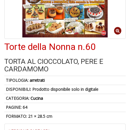
1
n
in
Torte della Nonna n.60
di
TORTA AL CIOCCOLATO, PERE E
CARDAMOMO
TIPOLOGIA:
arretrati
6
n
DISPONIBILI:
Prodotto disponibile solo in digitale
in
di
CATEGORIA:
Cucina
PAGINE: 64
FORMATO: 21 × 28.5 cm