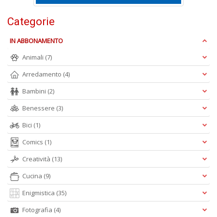
Categorie
F
W
IN ABBONAMENTO
G
n
Animali
(7)
+
D
Arredamento
(4)
Bambini
(2)
Benessere
(3)
Bici
(1)
Comics
(1)
A
Creatività
(13)
L
O
Cucina
(9)
C
n
Enigmistica
(35)
Fotografia
(4)