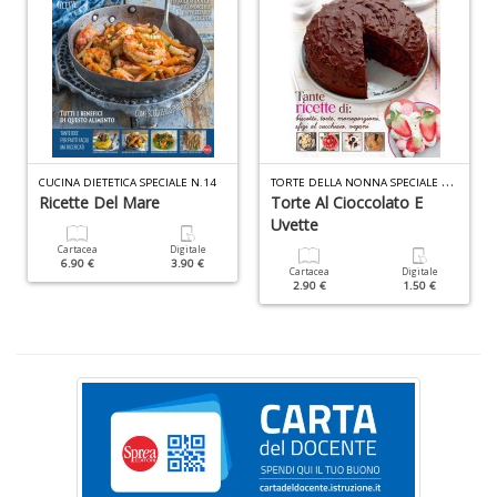
Fa
C
n
+
T
ORTE DELLA NONNA SPECIALE DOLCI N.1
CUCINA DIETETICA SPECIALE N.14
D
Ricette Del Mare
Torte Al Cioccolato E
Uvette
Cartacea
Digitale
6.90 €
3.90 €
Cartacea
Digitale
2.90 €
1.50 €
C
&
C
n
+
D