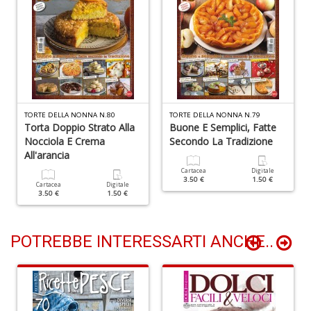
+
D
V
TORTE DELLA NONNA N.80
TORTE DELLA NONNA N.79
r
Torta Doppio Strato Alla
Buone E Semplici, Fatte
d
Nocciola E Crema
Secondo La Tradizione
n
All'arancia
vo
U
Cartacea
Digitale
3.50 €
1.50 €
m
Cartacea
Digitale
3.50 €
1.50 €
in
c
d
n
POTREBBE INTERESSARTI ANCHE..
+
D