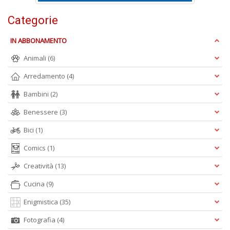
al
M
Categorie
L
P
IN ABBONAMENTO
n
+
Animali
(6)
D
Arredamento
(4)
Bambini
(2)
Benessere
(3)
I
Bici
(1)
ba
d
Comics
(1)
fe
S
Creatività
(13)
n
+
Cucina
(9)
D
Enigmistica
(35)
Fotografia
(4)