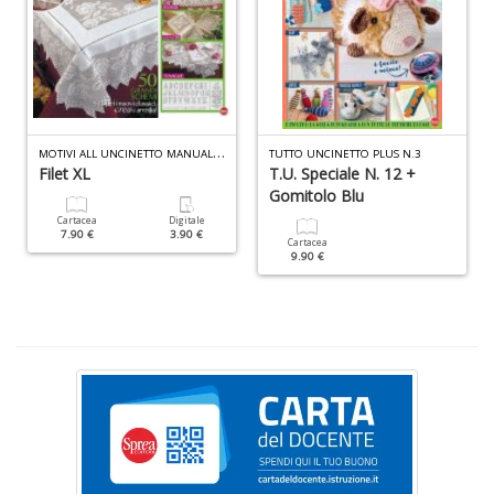
n
+
D
M
OTIVI ALL UNCINETTO MANUALE N.2
TUTTO UNCINETTO PLUS N.3
Filet XL
T.U. Speciale N. 12 +
P
Gomitolo Blu
A
Cartacea
Digitale
C
7.90 €
3.90 €
Cartacea
P
9.90 €
n
+
D
G