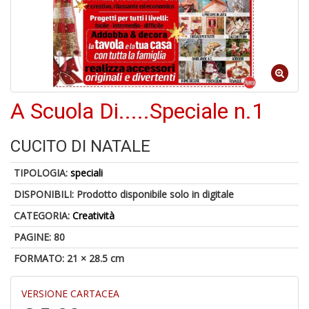
1
n
A Scuola Di.....Speciale n.1
in
di
CUCITO DI NATALE
TIPOLOGIA:
speciali
DISPONIBILI:
Prodotto disponibile solo in digitale
CATEGORIA:
Creatività
6
PAGINE: 80
f
FORMATO: 21 × 28.5 cm
+
di
in
VERSIONE CARTACEA
r