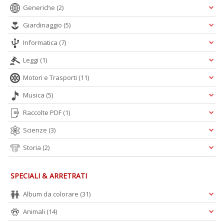
Generiche
(2)
S
Giardinaggio
(5)
Pi
M
Informatica
(7)
al
u
Leggi
(1)
n
+
Motori e Trasporti
(11)
D
Musica
(5)
Raccolte PDF
(1)
Scienze
(3)
Storia
(2)
A
SPECIALI & ARRETRATI
L
O
Album da colorare
(31)
C
n
Animali
(14)