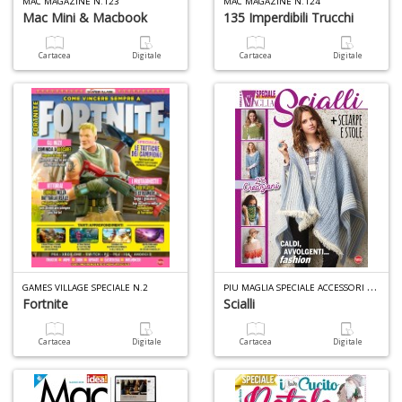
MAC MAGAZINE N.123
MAC MAGAZINE N.124
D
Mac Mini & Macbook
135 Imperdibili Trucchi
Cartacea
Digitale
Cartacea
Digitale
M
di
F
n
+
D
P
IU MAGLIA SPECIALE ACCESSORI N.4
GAMES VILLAGE SPECIALE N.2
Fortnite
Scialli
S
Cartacea
Digitale
Cartacea
Digitale
L
n
+
D