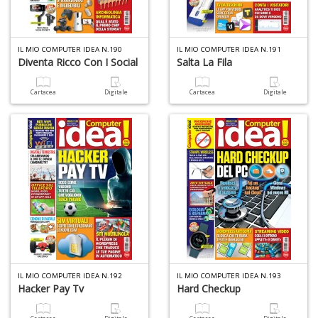
4
IL MIO COMPUTER IDEA N.190
IL MIO COMPUTER IDEA N.191
f
Diventa Ricco Con I Social
Salta La Fila
+
di
Cartacea
Digitale
Cartacea
Digitale
in
r
A
di
a
IL MIO COMPUTER IDEA N.192
IL MIO COMPUTER IDEA N.193
a
Hacker Pay Tv
Hard Checkup
V
lo