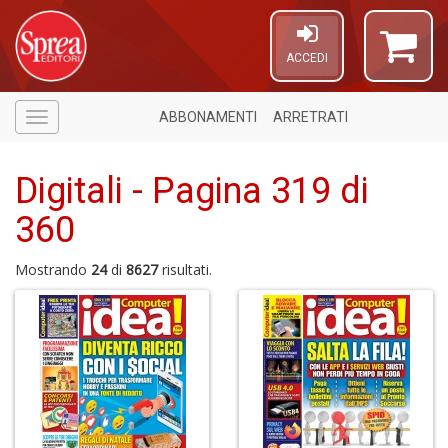
ACCEDI
ABBONAMENTI
ARRETRATI
Menù
Digitali - Pagina 319 di
360
Mostrando
24
di
8627
risultati.
6
n
in
di