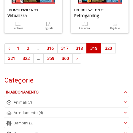
UBUNTU FACILE N.73
UBUNTU FACILE N.74
Virtualizza
Retrogaming
Cartacea
Digitale
Cartacea
Digitale
‹
1
2
...
316
317
318
319
320
321
322
...
359
360
›
Categorie
IN ABBONAMENTO
Animali
(7)
Arredamento
(4)
Bambini
(2)