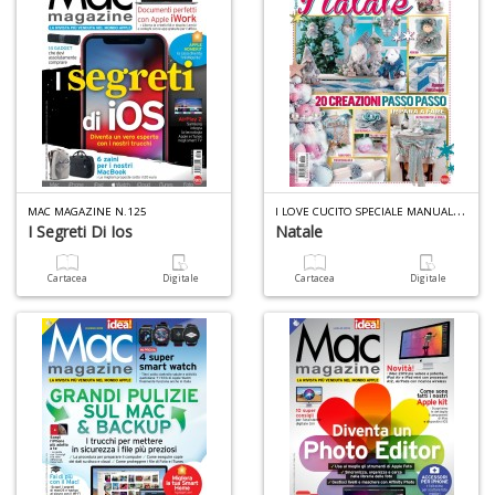
L
C
la
S
n
I
LOVE CUCITO SPECIALE MANUALE N.1
MAC MAGAZINE N.125
+
I Segreti Di Ios
Natale
D
Cartacea
Digitale
Cartacea
Digitale
A
L
O
C