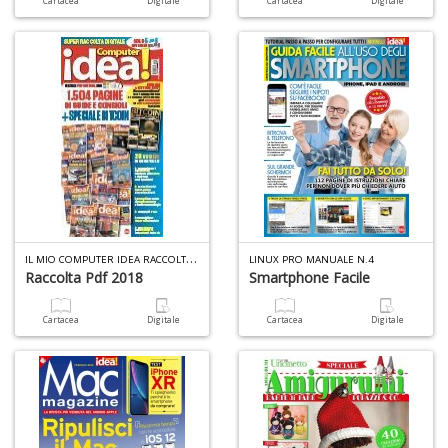
Y
Cartacea
Digitale
Cartacea
Digitale
M
m
&
u
L
I
L MIO COMPUTER IDEA RACCOLTA PDF N.4
LINUX PRO MANUALE N.4
N
Raccolta Pdf 2018
Smartphone Facile
M
C
n
Cartacea
Digitale
Cartacea
Digitale
+
D