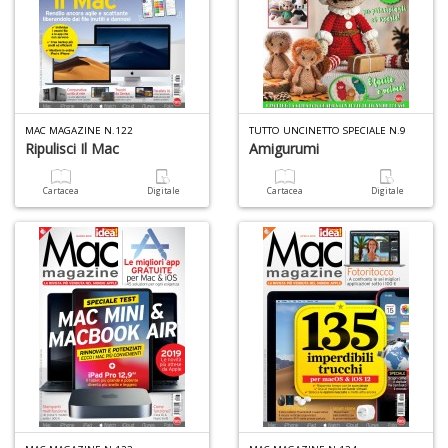
V
A
C
R
n
+
D
MAC MAGAZINE N.122
TUTTO UNCINETTO SPECIALE N.9
Ripulisci Il Mac
Amigurumi
Cartacea
Digitale
Cartacea
Digitale
C
D
e
S
D
D
in
D
S
n
+