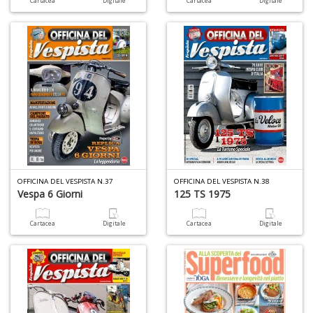
Cartacea
Digitale
Cartacea
Digitale
A
S
2
M
C
OFFICINA DEL VESPISTA N.37
OFFICINA DEL VESPISTA N.38
n
Vespa 6 Giorni
125 TS 1975
+
D
Cartacea
Digitale
Cartacea
Digitale
M
di