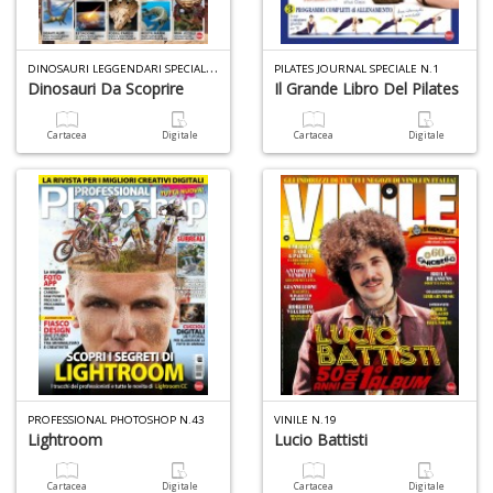
D
INOSAURI LEGGENDARI SPECIALE N.6
PILATES JOURNAL SPECIALE N.1
A
Dinosauri Da Scoprire
Il Grande Libro Del Pilates
L
O
Cartacea
Digitale
Cartacea
Digitale
C
n
PROFESSIONAL PHOTOSHOP N.43
VINILE N.19
Lightroom
Lucio Battisti
Cartacea
Digitale
Cartacea
Digitale