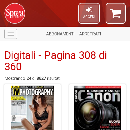
ACCEDI
ABBONAMENTI
ARRETRATI
Menù
Digitali - Pagina 308 di
360
Mostrando
24
di
8627
risultati.
A
P
T
A