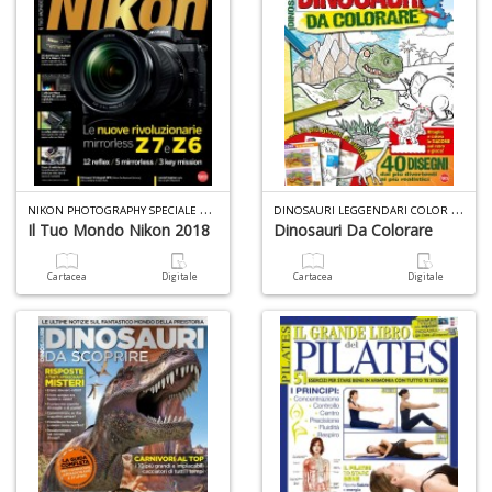
Ul
M
M
n
+
D
N
IKON PHOTOGRAPHY SPECIALE N.10
D
INOSAURI LEGGENDARI COLOR N.1
Il Tuo Mondo Nikon 2018
Dinosauri Da Colorare
C
di
Cartacea
Digitale
Cartacea
Digitale
c
W
V
n
+
D