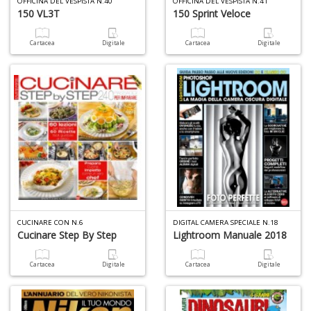
OFFICINA DEL VESPISTA N.40
OFFICINA DEL VESPISTA N.41
150 VL3T
150 Sprint Veloce
Cartacea
Digitale
Cartacea
Digitale
M
c
M
Di
C
M
n
+
D
CUCINARE CON N.6
DIGITAL CAMERA SPECIALE N.18
Cucinare Step By Step
Lightroom Manuale 2018
M
Cartacea
Digitale
Cartacea
Digitale
S
c
M