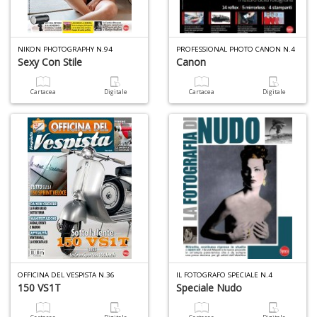
NIKON PHOTOGRAPHY N.94
PROFESSIONAL PHOTO CANON N.4
Sexy Con Stile
Canon
A
di
a
Cartacea
Digitale
Cartacea
Digitale
a
B
d
A
à
OFFICINA DEL VESPISTA N.36
IL FOTOGRAFO SPECIALE N.4
150 VS1T
Speciale Nudo
M
D
C