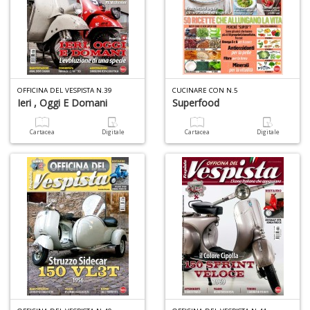
F
P
C
n
+
D
OFFICINA DEL VESPISTA N.39
CUCINARE CON N.5
Ieri , Oggi E Domani
Superfood
Cartacea
Digitale
Cartacea
Digitale
Il
m
O
2
Il
M
G
S
n
+
D