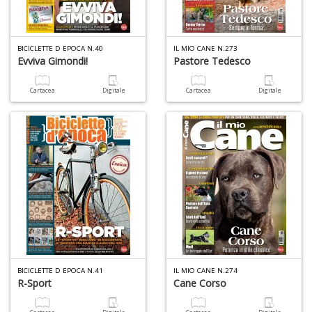
BICICLETTE D EPOCA N.40
IL MIO CANE N.273
Evviva Gimondi!
Pastore Tedesco
1
Cartacea
Digitale
Cartacea
Digitale
n
in
di
6
f
+
BICICLETTE D EPOCA N.41
IL MIO CANE N.274
di
R-Sport
Cane Corso
in
r