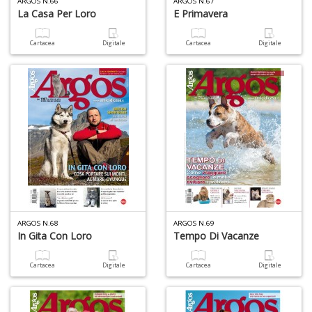
ARGOS N.66
ARGOS N.67
al
La Casa Per Loro
E Primavera
M
L
Cartacea
Digitale
Cartacea
Digitale
P
n
+
D
I
ba
d
fe
S
ARGOS N.68
ARGOS N.69
n
In Gita Con Loro
Tempo Di Vacanze
+
D
Cartacea
Digitale
Cartacea
Digitale