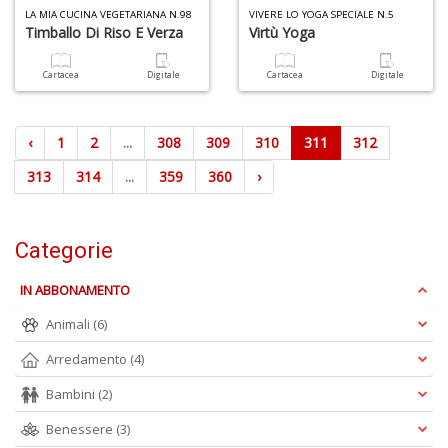
LA MIA CUCINA VEGETARIANA N.98
VIVERE LO YOGA SPECIALE N.5
Timballo Di Riso E Verza
Virtù Yoga
Cartacea
Digitale
Cartacea
Digitale
‹
1
2
...
308
309
310
311
312
313
314
...
359
360
›
Categorie
IN ABBONAMENTO
Animali
(6)
Arredamento
(4)
Bambini
(2)
Benessere
(3)