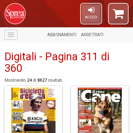
ACCEDI
ABBONAMENTI
ARRETRATI
Menù
Digitali - Pagina 311 di
360
Mostrando
24
di
8627
risultati.
A
di
a
a
P
V