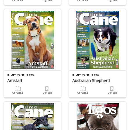
Cartacea
Digitale
Cartacea
Digitale
In
C
C
C
S
n
+
IL MIO CANE N.275
IL MIO CANE N.276
D
Amstaff
Australian Shepherd
Cartacea
Digitale
Cartacea
Digitale
G
S
S
I