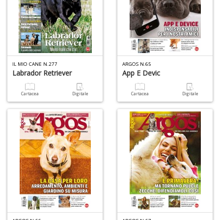
n
+
D
IL MIO CANE N.277
ARGOS N.65
Labrador Retriever
App E Devic
P
A
Cartacea
Digitale
Cartacea
Digitale
C
P
n
+
D
G