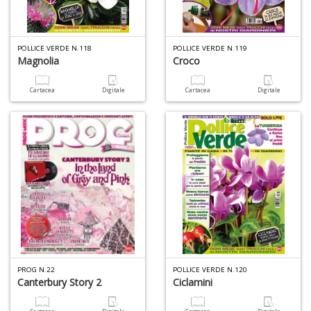
POLLICE VERDE N.118
POLLICE VERDE N.119
Magnolia
Croco
A
di
a
Cartacea
Digitale
Cartacea
Digitale
a
B
d
A
à
PROG N.22
POLLICE VERDE N.120
Canterbury Story 2
Ciclamini
M
D
C