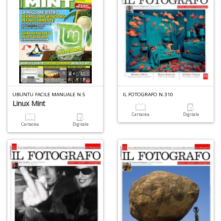
Ul
M
M
n
+
D
UBUNTU FACILE MANUALE N.5
IL FOTOGRAFO N.310
Linux Mint
C
Cartacea
Digitale
di
Cartacea
Digitale
c
W
V
n
+
D