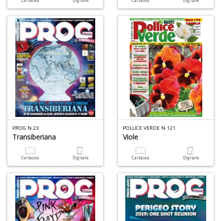
Cartacea
Digitale
Cartacea
Digitale
A
S
2
M
C
PROG N.23
POLLICE VERDE N.121
n
Transiberiana
Viole
+
D
Cartacea
Digitale
Cartacea
Digitale
M
di