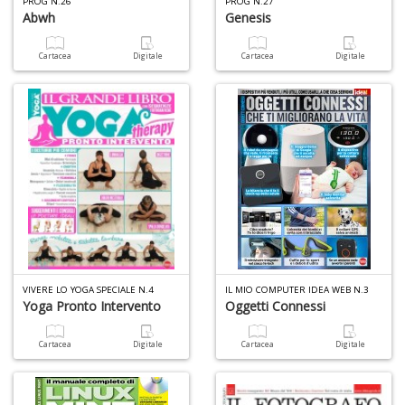
PROG N.26
PROG N.27
Abwh
Genesis
Cartacea
Digitale
Cartacea
Digitale
M
c
M
Di
C
M
n
+
D
VIVERE LO YOGA SPECIALE N.4
IL MIO COMPUTER IDEA WEB N.3
Yoga Pronto Intervento
Oggetti Connessi
M
Cartacea
Digitale
Cartacea
Digitale
S
c
M