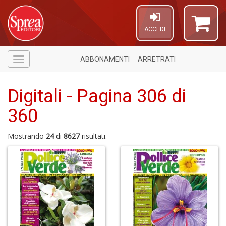
ACCEDI
ABBONAMENTI
ARRETRATI
Menù
Digitali - Pagina 306 di
360
Mostrando
24
di
8627
risultati.
A
P
T
A