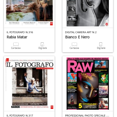
IL FOTOGRAFO N.316
DIGITAL CAMERA ART N.2
Rabia Matar
Bianco E Nero
Cartacea
Digitale
Cartacea
Digitale
P
ROFESSIONAL PHOTO SPECIALE N.12
IL FOTOGRAFO N.317