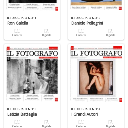
IL FOTOGRAFO N.311
IL FOTOGRAFO N.312
A
Ron Galella
Daniele Pellegrini
L
O
Cartacea
Digitale
Cartacea
Digitale
C
n
IL FOTOGRAFO N.313
IL FOTOGRAFO N.314
Letizia Battaglia
I Grandi Autori
Cartacea
Digitale
Cartacea
Digitale