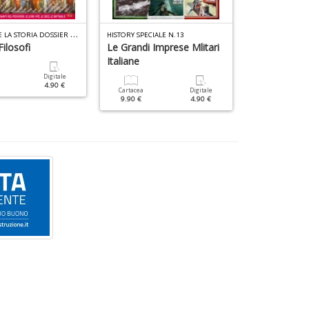
C
in
N
r
C
ONOSCERE LA STORIA DOSSIER N.1
HISTORY SPECIALE N.13
HISTORY SPECIAL
n
Filosofi
Le Grandi Imprese Mlitari
Spionaggio
+
Italiane
D
Digitale
Cartacea
4.90 €
9.90 €
Cartacea
Digitale
9.90 €
4.90 €