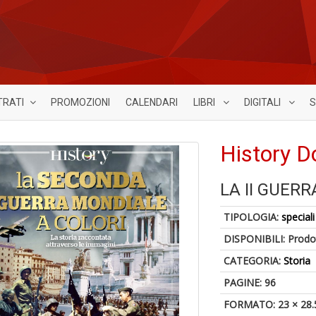
TRATI
PROMOZIONI
CALENDARI
LIBRI
DIGITALI
S
History D
LA II GUER
TIPOLOGIA:
speciali
DISPONIBILI:
Prodot
CATEGORIA:
Storia
PAGINE: 96
FORMATO: 23 × 28.