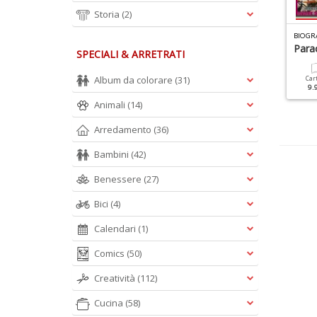
Storia
(2)
ISTORY SPECIALE N.23
CIVILTA ROMANA SPECIALE N.2
itanic Fotografico
La Guerra Al Tempo Dei
Parac
SPECIALI & ARRETRATI
Romani
Album da colorare
(31)
Cartacea
Digitale
Car
12.90 €
5.90 €
9.
Cartacea
Digitale
9.90 €
4.90 €
Animali
(14)
Arredamento
(36)
Bambini
(42)
Benessere
(27)
Bici
(4)
Calendari
(1)
Comics
(50)
Creatività
(112)
Cucina
(58)