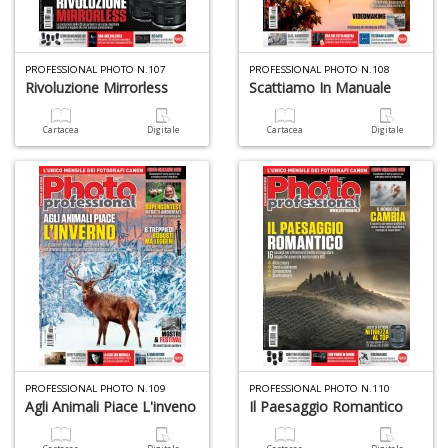
PROFESSIONAL PHOTO N.107
PROFESSIONAL PHOTO N.108
Rivoluzione Mirrorless
Scattiamo In Manuale
Cartacea
Digitale
Cartacea
Digitale
1
n
c
c
di
in
o
PROFESSIONAL PHOTO N.109
PROFESSIONAL PHOTO N.110
1
Agli Animali Piace L'inveno
Il Paesaggio Romantico
n
in