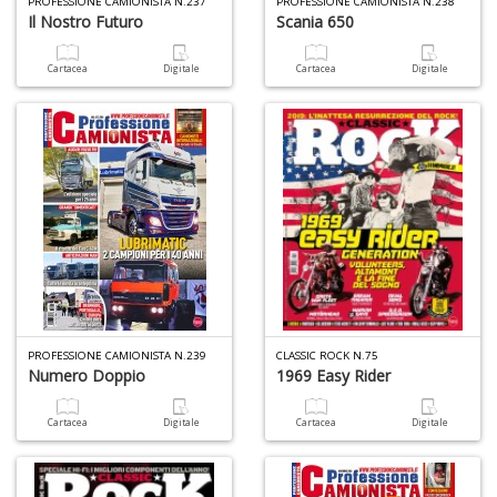
PROFESSIONE CAMIONISTA N.237
PROFESSIONE CAMIONISTA N.238
+
Il Nostro Futuro
Scania 650
D
Cartacea
Digitale
Cartacea
Digitale
S
S
n
+
D
PROFESSIONE CAMIONISTA N.239
CLASSIC ROCK N.75
Numero Doppio
1969 Easy Rider
A
Cartacea
Digitale
Cartacea
Digitale
P
V
n
+