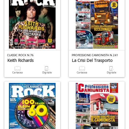
D
Q
P
n
+
CLASSIC ROCK N.76
PROFESSIONE CAMIONISTA N.241
D
Keith Richards
La Crisi Del Trasporto
Cartacea
Digitale
Cartacea
Digitale
A
L
O
C
n