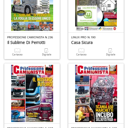
U
fa
d
a
C
PROFESSIONE CAMIONISTA N.236
LINUX PRO N.190
Il Sublime Di Perrotti
Casa Sicura
S
n
+
Cartacea
Digitale
Cartacea
Digitale
D
Fr
D
D
in
D
S
n