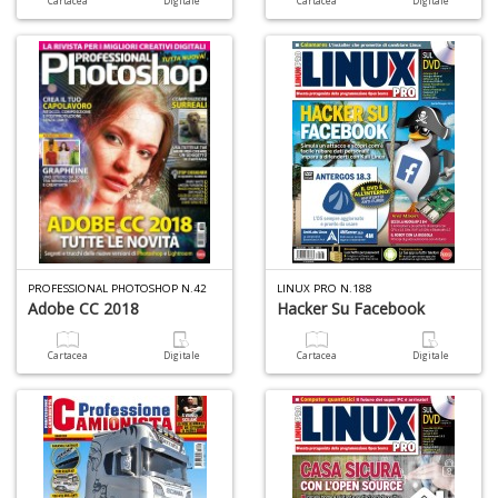
Cartacea
Digitale
Cartacea
Digitale
di
P
e
fi
p
la
m
PROFESSIONAL PHOTOSHOP N.42
LINUX PRO N.188
Adobe CC 2018
Hacker Su Facebook
c
C
C
Cartacea
Digitale
Cartacea
Digitale
P
n
+
D