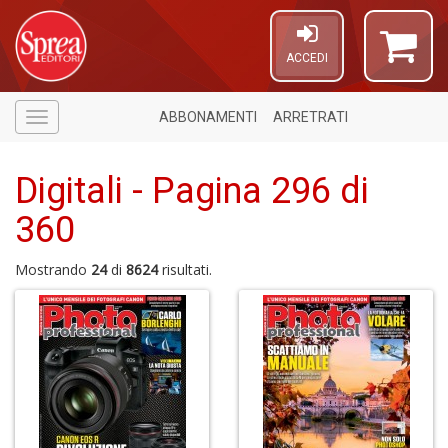
ACCEDI
ABBONAMENTI
ARRETRATI
Menù
Digitali - Pagina 296 di
360
Mostrando
24
di
8624
risultati.
4
f
+
S
in
o