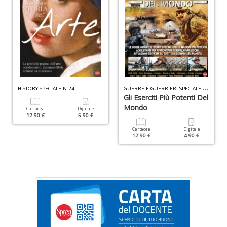
C
G
R
n
+
D
G
UERRE E GUERRIERI SPECIALE N.6
HISTORY SPECIALE N.24
Gli Eserciti Più Potenti Del
Mondo
Cartacea
Digitale
12.90 €
5.90 €
S
Cartacea
Digitale
I
12.90 €
4.90 €
L
C
S
n
+
D