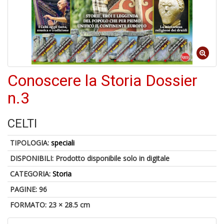
B
+
S
C
Conoscere la Storia Dossier
1
f
n.3
CELTI
TIPOLOGIA:
speciali
DISPONIBILI:
Prodotto disponibile solo in digitale
CATEGORIA:
Storia
A
PAGINE: 96
di
FORMATO: 23 × 28.5 cm
a
a