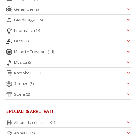
Generiche
(2)
Giardinaggio
(5)
Informatica
(7)
Il
g
Leggi
(1)
s
e
Motori e Trasporti
(11)
s
U
Musica
(5)
U
Raccolte PDF
(1)
F
n
Scienze
(3)
+
D
Storia
(2)
SPECIALI & ARRETRATI
Album da colorare
(31)
Animali
(14)