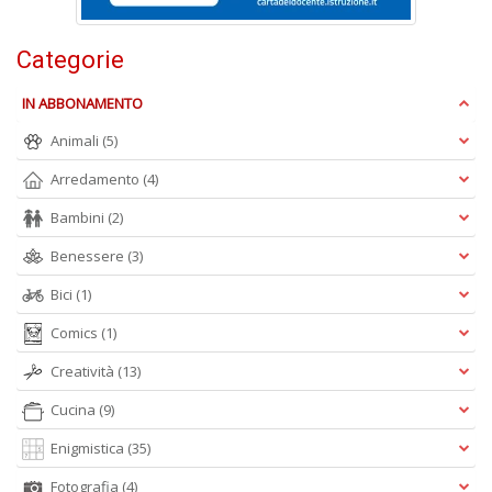
Categorie
B
IN ABBONAMENTO
S
C
Animali
(5)
R
n
Arredamento
(4)
+
Bambini
(2)
D
Benessere
(3)
Bici
(1)
Comics
(1)
L
Mi
Creatività
(13)
A
M
Cucina
(9)
M
n
Enigmistica
(35)
+
Fotografia
(4)
D