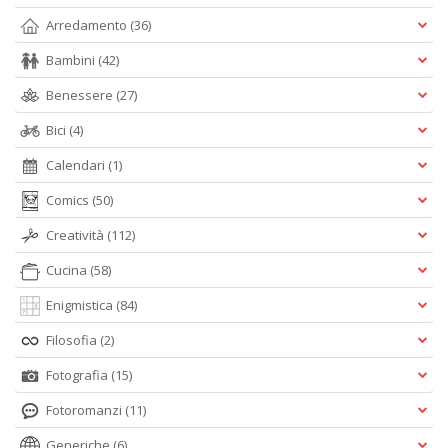
A
Arredamento
(36)
L
O
Bambini
(42)
C
n
Benessere
(27)
Bici
(4)
Calendari
(1)
Comics
(50)
Creatività
(112)
Cucina
(58)
Enigmistica
(84)
Filosofia
(2)
Fotografia
(15)
Fotoromanzi
(11)
Generiche
(6)