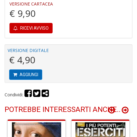
O
VERSIONE CARTACEA
d
€ 9,90
V
RICEVI AVVISO
VERSIONE DIGITALE
€ 4,90
Mi
e
m
AGGIUNGI
g
A
C
Condividi:
S
n
POTREBBE INTERESSARTI ANCHE..
+
D