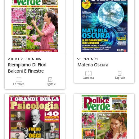
D
I
ar
W
M
POLLICE VERDE N.106
SCIENZE N.71
M
Riempiamo Di Fiori
Materia Oscura
n
Balconi E Finestre
+
D
Cartacea
Digitale
Cartacea
Digitale
C
fa
L
Il
D