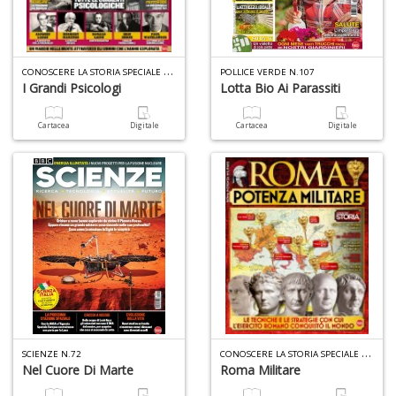
n
+
D
C
ONOSCERE LA STORIA SPECIALE N.8
POLLICE VERDE N.107
I Grandi Psicologi
Lotta Bio Ai Parassiti
Cartacea
Digitale
Cartacea
Digitale
H
n
+
D
E
C
ONOSCERE LA STORIA SPECIALE N.9
S
SCIENZE N.72
Nel Cuore Di Marte
Roma Militare
S
n