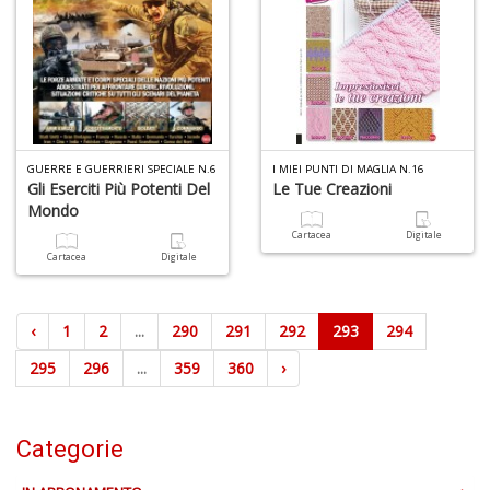
GUERRE E GUERRIERI SPECIALE N.6
I MIEI PUNTI DI MAGLIA N.16
Gli Eserciti Più Potenti Del
Le Tue Creazioni
Mondo
Cartacea
Digitale
Cartacea
Digitale
‹
1
2
...
290
291
292
293
294
295
296
...
359
360
›
Categorie