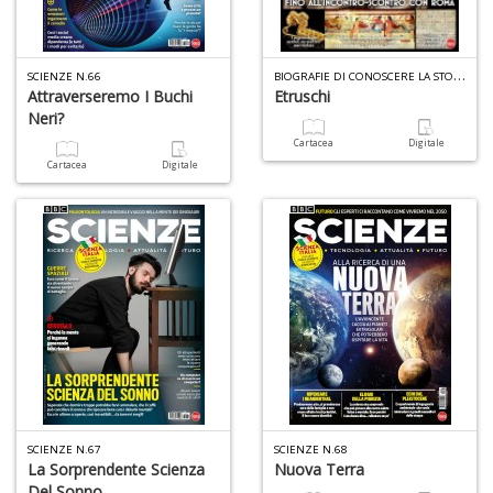
d
V
B
IOGRAFIE DI CONOSCERE LA STORIA N.9
SCIENZE N.66
Attraverseremo I Buchi
Etruschi
Neri?
Cartacea
Digitale
Cartacea
Digitale
6
f
+
di
in
r
SCIENZE N.67
SCIENZE N.68
La Sorprendente Scienza
Nuova Terra
Del Sonno