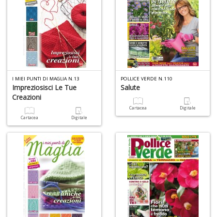
n
I MIEI PUNTI DI MAGLIA N.13
POLLICE VERDE N.110
Impreziosisci Le Tue
Salute
Creazioni
Cartacea
Digitale
Cartacea
Digitale