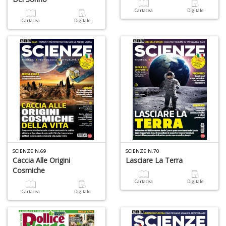
Cartacea
Digitale
4
Cartacea
Digitale
n
c
c
di
in
o
SCIENZE N.69
SCIENZE N.70
Fr
Caccia Alle Origini
Lasciare La Terra
D
Cosmiche
D
in
Cartacea
Digitale
D
Cartacea
Digitale
S
n
+