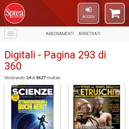
ACCEDI
ABBONAMENTI
ARRETRATI
Menù
Digitali - Pagina 293 di
360
Mostrando
24
di
8627
risultati.
A
di
a
a
O