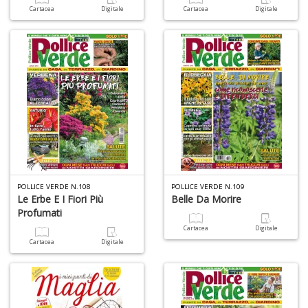
+
Cartacea
Digitale
Cartacea
Digitale
D
Fa
S
n
+
D
POLLICE VERDE N.108
POLLICE VERDE N.109
Le Erbe E I Fiori Più
Belle Da Morire
Profumati
Cartacea
Digitale
Cartacea
Digitale
A
L
O
C