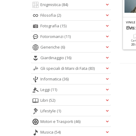
Enigmistica
(84)
Filosofia
(2)
LASSIC ROCK SPECIALE N.3
MANIA POP N.1
VINILE
Fotografia
(15)
0 Frontmen
K-Pop
Elvis
Fotoromanzi
(11)
Cartacea
Digitale
Cartacea
Digitale
Car
9.90 €
4.90 €
9.90 €
4.90 €
20.
Generiche
(6)
Giardinaggio
(16)
Gli speciali di Mani di Fata
(83)
Informatica
(36)
Leggi
(11)
Libri
(52)
Lifestyle
(1)
Motori e Trasporti
(46)
Musica
(54)