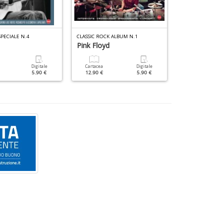
SPECIALE N.4
CLASSIC ROCK ALBUM N.1
VINILE DOSSIER 
Pink Floyd
Battisti
Digitale
Cartacea
Digitale
Cartacea
5.90 €
12.90 €
5.90 €
9.90 €