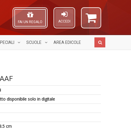
ACCEDI
FAI UN REGALO
PECIALI
SCUOLE
AREA
EDICOLE
9
3
RAAF
Cr
g
A
G
s
L
i
n
M
O
A
+
al
C
to disponibile solo in digitale
a
D
u
n
a
a
M
V
n
lo
+
Y
D
8.5 cm