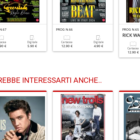
N.67
PROG N.66
PROG N.65
RICK W
tacea
Digitale
Cartacea
Digitale
90 €
5.90 €
12.90 €
4.90 €
Cartacea
12.90 €
EBBE INTERESSARTI ANCHE..