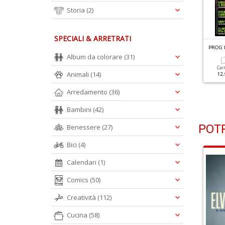
Storia
(2)
SPECIALI & ARRETRATI
ROG N.54
PROG N.53
PROG 
arillion
I Capolavori Italiani Di 50
Album da colorare
(31)
Anni Fa
Car
Animali
(14)
12.
Cartacea
Digitale
12.90 €
4.90 €
Cartacea
Digitale
Arredamento
(36)
12.90 €
4.90 €
Bambini
(42)
POTR
Benessere
(27)
Bici
(4)
Calendari
(1)
Comics
(50)
Creatività
(112)
Cucina
(58)