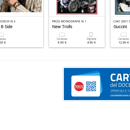
 DISCHI N.3
PROG MONOGRAFIE N.1
CIAO 2001 
: B Side
New Trolls
Guccini
tacea
Cartacea
Digitale
Cartacea
00 €
9.90 €
4.90 €
12.90 €