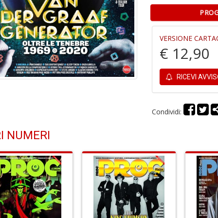
PROG
VERSIONE CARTA
€ 12,90
RICEVI AVVI
Condividi:
I NUMERI