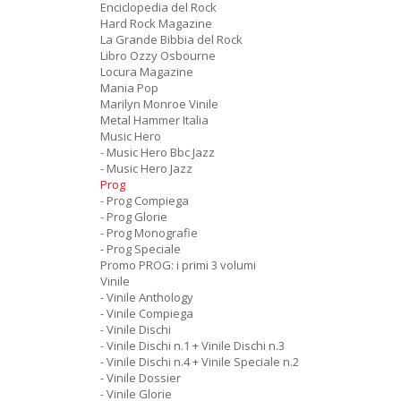
Enciclopedia del Rock
Hard Rock Magazine
La Grande Bibbia del Rock
Libro Ozzy Osbourne
Locura Magazine
Mania Pop
Marilyn Monroe Vinile
Metal Hammer Italia
Music Hero
- Music Hero Bbc Jazz
- Music Hero Jazz
Prog
- Prog Compiega
- Prog Glorie
- Prog Monografie
- Prog Speciale
Promo PROG: i primi 3 volumi
Vinile
- Vinile Anthology
- Vinile Compiega
- Vinile Dischi
- Vinile Dischi n.1 + Vinile Dischi n.3
- Vinile Dischi n.4 + Vinile Speciale n.2
- Vinile Dossier
- Vinile Glorie