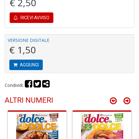
€ 2,50
A
RICEVI AVVISO
VERSIONE DIGITALE
€ 1,50
S
2
AGGIUNGI
M
C
n
Condividi:
+
D
ALTRI NUMERI
M
di