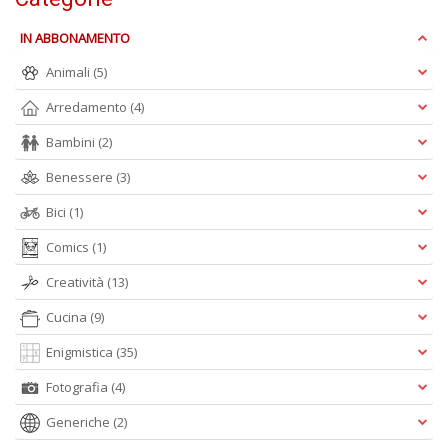
Ul
M
IN ABBONAMENTO
M
n
Animali
(5)
+
D
Arredamento
(4)
Bambini
(2)
Benessere
(3)
Bici
(1)
C
di
Comics
(1)
c
W
Creatività
(13)
V
n
Cucina
(9)
+
D
Enigmistica
(35)
Fotografia
(4)
Generiche
(2)