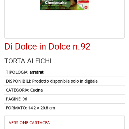
A
di
a
a
Di Dolce in Dolce n.92
B
d
TORTA AI FICHI
TIPOLOGIA:
arretrati
DISPONIBILI:
Prodotto disponibile solo in digitale
CATEGORIA:
Cucina
PAGINE: 96
A
FORMATO: 14.2 × 20.8 cm
à
M
VERSIONE CARTACEA
D
C