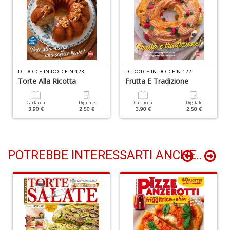
F
P
C
n
+
D
DI DOLCE IN DOLCE N.123
DI DOLCE IN DOLCE N.122
Torte Alla Ricotta
Frutta E Tradizione
Cartacea
Digitale
Cartacea
Digitale
Il
3.90 €
2.50 €
3.90 €
2.50 €
m
O
2
Il
POTREBBE INTERESSARTI ANCHE..
M
G
S
n
+
D