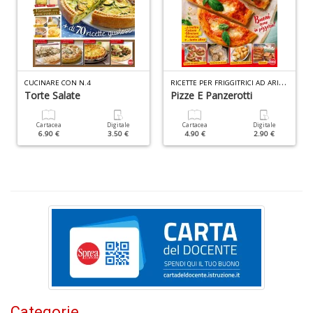
M
R
ICETTE PER FRIGGITRICI AD ARIA SPECIALE N.4
CUCINARE CON N.4
c
Torte Salate
Pizze E Panzerotti
M
Di
Cartacea
Digitale
Cartacea
Digitale
C
6.90 €
3.50 €
4.90 €
2.90 €
M
n
+
D
M
S
c
M
Categorie