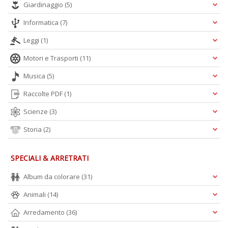
Giardinaggio
(5)
Informatica
(7)
A
Leggi
(1)
L
O
Motori e Trasporti
(11)
C
n
Musica
(5)
Raccolte PDF
(1)
Scienze
(3)
Storia
(2)
SPECIALI & ARRETRATI
Album da colorare
(31)
Animali
(14)
Arredamento
(36)