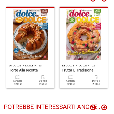
Q
d
st
H
Q
n
+
D
DI DOLCE IN DOLCE N.123
DI DOLCE IN DOLCE N.122
Torte Alla Ricotta
Frutta E Tradizione
Cartacea
Digitale
Cartacea
Digitale
3.90 €
2.50 €
3.90 €
2.50 €
Il
POTREBBE INTERESSARTI ANCHE..
M
C