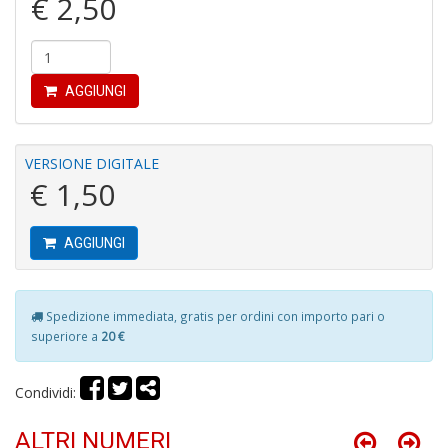
€ 2,50
M
H
K
AGGIUNGI
2
S
n
+
VERSIONE DIGITALE
D
€ 1,50
AGGIUNGI
S
P
Spedizione immediata, gratis per ordini con importo pari o
Il
superiore a
20 €
M
G
F
Condividi:
n
+
ALTRI NUMERI
D