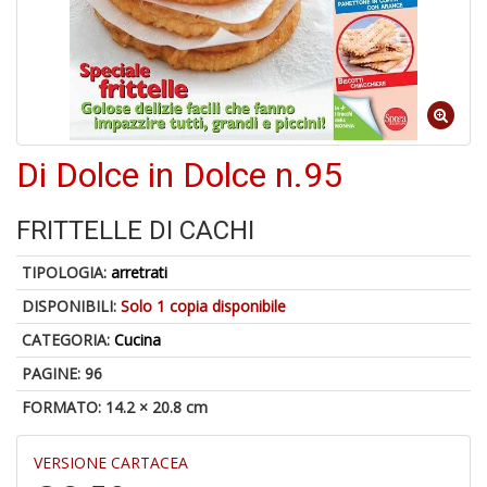
A
p
u
a
M
Di Dolce in Dolce n.95
C
FRITTELLE DI CACHI
TIPOLOGIA:
arretrati
A
DISPONIBILI:
Solo 1 copia disponibile
a
G
CATEGORIA:
Cucina
S
PAGINE: 96
FORMATO: 14.2 × 20.8 cm
VERSIONE CARTACEA