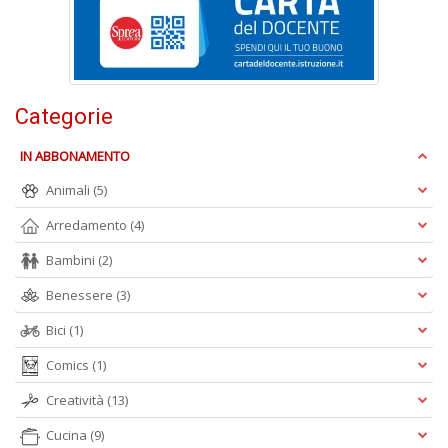
M
M
n
+
D
Categorie
IN ABBONAMENTO
Animali
(5)
Arredamento
(4)
Bambini
(2)
A
L
Benessere
(3)
O
C
Bici
(1)
n
Comics
(1)
Creatività
(13)
Cucina
(9)