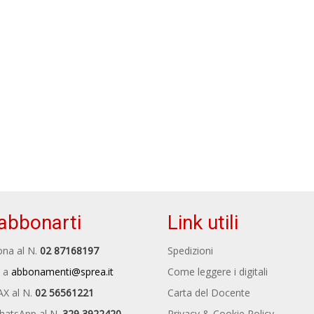
abbonarti
Link utili
na al N.
02 87168197
Spedizioni
 a
abbonamenti@sprea.it
Come leggere i digitali
AX al N.
02 56561221
Carta del Docente
hatsApp al N.
329 3922420
Privacy & Cookie Policy