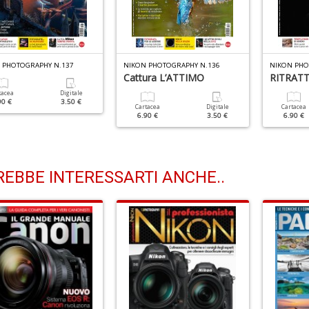
 PHOTOGRAPHY N.137
NIKON PHOTOGRAPHY N.136
NIKON PHO
Cattura L’ATTIMO
RITRATTI 
tacea
Digitale
90 €
3.50 €
Cartacea
Digitale
Cartacea
6.90 €
3.50 €
6.90 €
EBBE INTERESSARTI ANCHE..