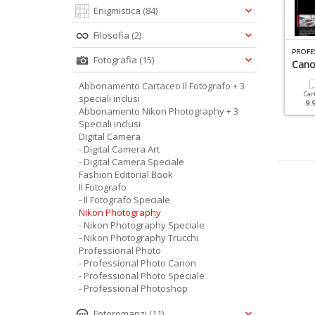
Enigmistica
(84)
Filosofia
(2)
P
ROFESSIONAL PHOTO SPECIALE N.12
P
ROFESSIONAL PHOTO SPECIALE N.8
PROFE
Fotografia
(15)
aw Manuale 2018
Photoshop Elements
Can
Abbonamento Cartaceo Il Fotografo + 3
Cartacea
Digitale
Cartacea
Digitale
Car
speciali inclusi
9.90 €
4.90 €
9.90 €
4.90 €
9.
Abbonamento Nikon Photography + 3
Speciali inclusi
Digital Camera
- Digital Camera Art
- Digital Camera Speciale
Fashion Editorial Book
Il Fotografo
- Il Fotografo Speciale
Nikon Photography
- Nikon Photography Speciale
- Nikon Photography Trucchi
Professional Photo
- Professional Photo Canon
- Professional Photo Speciale
- Professional Photoshop
Fotoromanzi
(11)