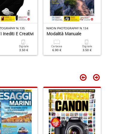
P
n
+
D
TOGRAPHY N.135
NIKON PHOTOGRAPHY N.134
NIKON PHOTOGR
Inediti E Creativi
Modalità Manuale
Luce D'inve
Digitale
Cartacea
Digitale
Cartacea
3.50 €
6.90 €
3.50 €
6.90 €