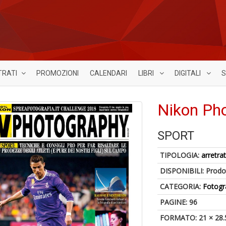
TRATI
PROMOZIONI
CALENDARI
LIBRI
DIGITALI
S
Nikon Ph
SPORT
TIPOLOGIA:
arretrat
DISPONIBILI:
Prodot
CATEGORIA:
Fotogr
PAGINE: 96
FORMATO: 21 × 28.