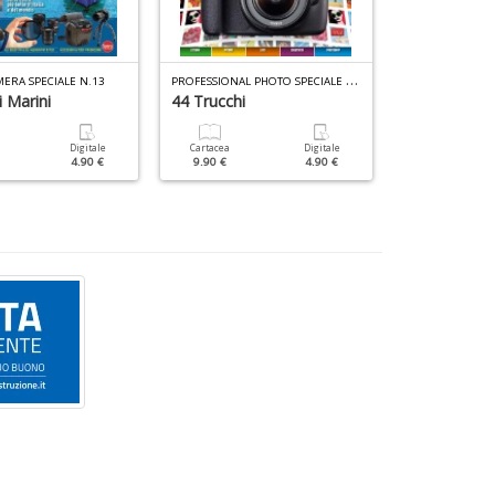
P
ROFESSIONAL PHOTO SPECIALE N.9
MERA SPECIALE N.13
 Marini
44 Trucchi
Workshop C
Digitale
Cartacea
Digitale
Cartacea
4.90 €
9.90 €
4.90 €
9.90 €