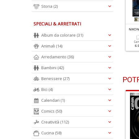
Storia
(2)
SPECIALI & ARRETRATI
IKON PHOTOGRAPHY N.124
NIKON PHOTOGRAPHY N.123
NIKON
 Segreti Della Wanderlust
Shooting Di Primavera
Album da colorare
(31)
hotography
Car
Animali
(14)
6.
Cartacea
Digitale
5.90 €
2.90 €
Cartacea
Digitale
Arredamento
(36)
5.90 €
2.90 €
Bambini
(42)
POTR
Benessere
(27)
Bici
(4)
Calendari
(1)
Comics
(50)
Creatività
(112)
Cucina
(58)