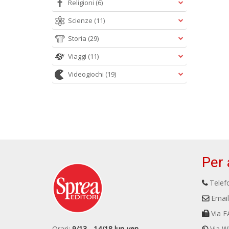
Religioni
(6)
Scienze
(11)
Storia
(29)
Viaggi
(11)
Videogiochi
(19)
Per 
Telefo
Email
Via F
Orari:
9/13 - 14/18 lun-ven
Via W