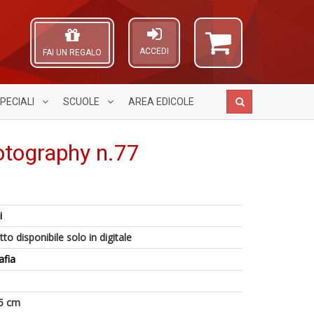
ACCEDI
FAI UN REGALO
PECIALI
SCUOLE
AREA
EDICOLE
otography n.77
3
Cr
g
A
G
s
L
i
n
M
O
A
+
al
C
to disponibile solo in digitale
a
D
u
n
a
afia
M
V
n
lo
+
Y
D
5 cm