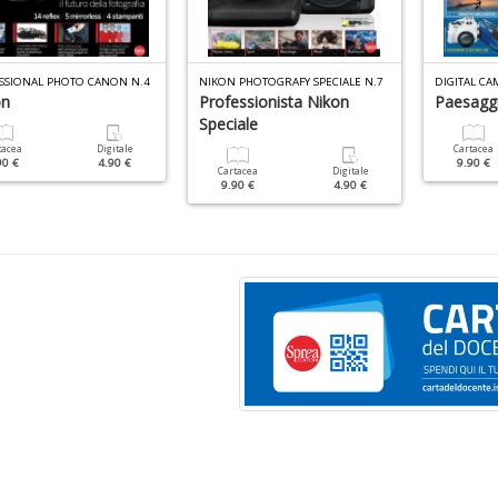
SSIONAL PHOTO CANON N.4
NIKON PHOTOGRAFY SPECIALE N.7
DIGITAL CA
on
Professionista Nikon
Paesaggi
Speciale
tacea
Digitale
Cartacea
90 €
4.90 €
9.90 €
Cartacea
Digitale
9.90 €
4.90 €